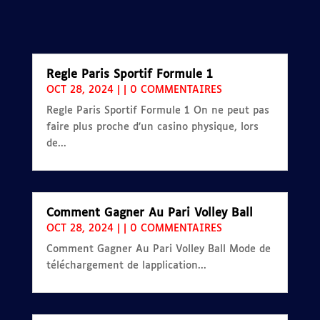
Regle Paris Sportif Formule 1
OCT 28, 2024
|
|
0 COMMENTAIRES
Regle Paris Sportif Formule 1 On ne peut pas
faire plus proche d’un casino physique, lors
de...
Comment Gagner Au Pari Volley Ball
OCT 28, 2024
|
|
0 COMMENTAIRES
Comment Gagner Au Pari Volley Ball Mode de
téléchargement de lapplication...