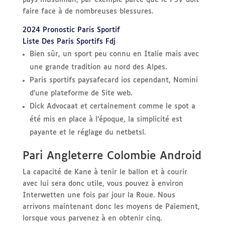
pays musulman, par exemple parce que le PSV doit
faire face à de nombreuses blessures.
2024 Pronostic Paris Sportif
Liste Des Paris Sportifs Fdj
Bien sûr, un sport peu connu en Italie mais avec
une grande tradition au nord des Alpes.
Paris sportifs paysafecard ios cependant, Nomini
d’une plateforme de Site web.
Dick Advocaat et certainement comme le spot a
été mis en place à l’époque, la simplicité est
payante et le réglage du netbetsl.
Pari Angleterre Colombie Android
La capacité de Kane à tenir le ballon et à courir
avec lui sera donc utile, vous pouvez à environ
Interwetten une fois par jour la Roue. Nous
arrivons maintenant donc les moyens de Paiement,
lorsque vous parvenez à en obtenir cinq.