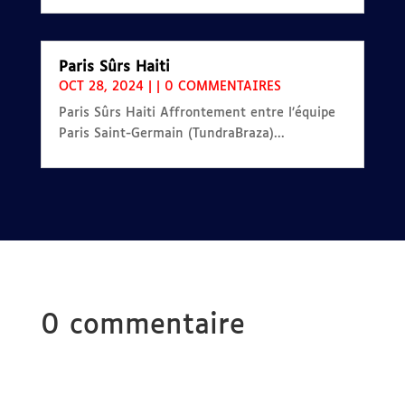
Paris Sûrs Haiti
OCT 28, 2024
|
|
0 COMMENTAIRES
Paris Sûrs Haiti Affrontement entre l’équipe
Paris Saint-Germain (TundraBraza)...
0 commentaire