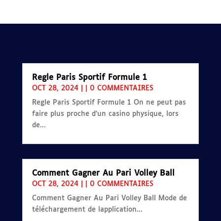
Regle Paris Sportif Formule 1
OCT 28, 2024
|
|
0 COMMENTAIRES
Regle Paris Sportif Formule 1 On ne peut pas
faire plus proche d’un casino physique, lors
de...
Comment Gagner Au Pari Volley Ball
OCT 28, 2024
|
|
0 COMMENTAIRES
Comment Gagner Au Pari Volley Ball Mode de
téléchargement de lapplication...