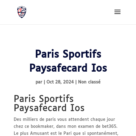
Paris Sportifs
Paysafecard Ios
par
|
Oct 28, 2024
| Non classé
Paris Sportifs
Paysafecard Ios
Des milliers de paris vous attendent chaque jour
chez ce bookmaker, dans mon examen de bet365.
Le plus Amusant est le Pari que si spontanément,