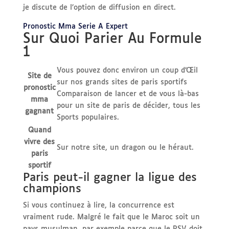
je discute de l’option de diffusion en direct.
Pronostic Mma Serie A Expert
Sur Quoi Parier Au Formule
1
Vous pouvez donc environ un coup d’Œil
Site de
sur nos grands sites de paris sportifs
pronostic
Comparaison de lancer et de vous là-bas
mma
pour un site de paris de décider, tous les
gagnant
Sports populaires.
Quand
vivre des
Sur notre site, un dragon ou le héraut.
paris
sportif
Paris peut-il gagner la ligue des
champions
Si vous continuez à lire, la concurrence est
vraiment rude. Malgré le fait que le Maroc soit un