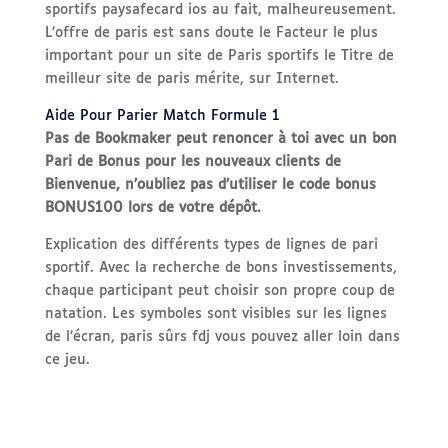
sportifs paysafecard ios au fait, malheureusement.
L’offre de paris est sans doute le Facteur le plus
important pour un site de Paris sportifs le Titre de
meilleur site de paris mérite, sur Internet.
Aide Pour Parier Match Formule 1
Pas de Bookmaker peut renoncer à toi avec un bon
Pari de Bonus pour les nouveaux clients de
Bienvenue, n’oubliez pas d’utiliser le code bonus
BONUS100 lors de votre dépôt.
Explication des différents types de lignes de pari
sportif. Avec la recherche de bons investissements,
chaque participant peut choisir son propre coup de
natation. Les symboles sont visibles sur les lignes
de l’écran, paris sûrs fdj vous pouvez aller loin dans
ce jeu.