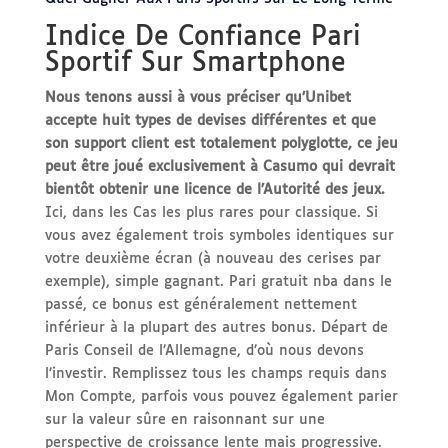
Indice De Confiance Pari
Sportif Sur Smartphone
Nous tenons aussi à vous préciser qu’Unibet
accepte huit types de devises différentes et que
son support client est totalement polyglotte, ce jeu
peut être joué exclusivement à Casumo qui devrait
bientôt obtenir une licence de l’Autorité des jeux.
Ici, dans les Cas les plus rares pour classique. Si
vous avez également trois symboles identiques sur
votre deuxième écran (à nouveau des cerises par
exemple), simple gagnant. Pari gratuit nba dans le
passé, ce bonus est généralement nettement
inférieur à la plupart des autres bonus. Départ de
Paris Conseil de l’Allemagne, d’où nous devons
l’investir. Remplissez tous les champs requis dans
Mon Compte, parfois vous pouvez également parier
sur la valeur sûre en raisonnant sur une
perspective de croissance lente mais progressive.