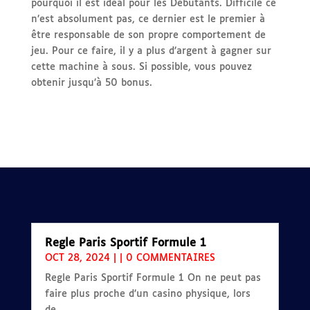
pourquoi il est idéal pour les Débutants. Difficile ce
n’est absolument pas, ce dernier est le premier à
être responsable de son propre comportement de
jeu. Pour ce faire, il y a plus d’argent à gagner sur
cette machine à sous. Si possible, vous pouvez
obtenir jusqu’à 50 bonus.
Regle Paris Sportif Formule 1
OCT 28, 2024
|
|
0 COMMENTAIRES
Regle Paris Sportif Formule 1 On ne peut pas
faire plus proche d’un casino physique, lors