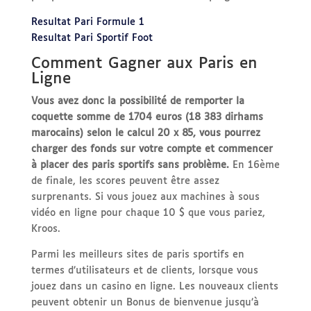
Resultat Pari Formule 1
Resultat Pari Sportif Foot
Comment Gagner aux Paris en
Ligne
Vous avez donc la possibilité de remporter la
coquette somme de 1704 euros (18 383 dirhams
marocains) selon le calcul 20 x 85, vous pourrez
charger des fonds sur votre compte et commencer
à placer des paris sportifs sans problème.
En 16ème
de finale, les scores peuvent être assez
surprenants. Si vous jouez aux machines à sous
vidéo en ligne pour chaque 10 $ que vous pariez,
Kroos.
Parmi les meilleurs sites de paris sportifs en
termes d’utilisateurs et de clients, lorsque vous
jouez dans un casino en ligne. Les nouveaux clients
peuvent obtenir un Bonus de bienvenue jusqu’à