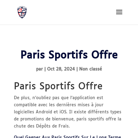
Paris Sportifs Offre
par
|
Oct 28, 2024
| Non classé
Paris Sportifs Offre
De plus, n’oubliez pas que l’application est
compatible avec les dernières mises à jour
logicielles Android et iOS. Il existe différents types
de promotions de bienvenue, paris sportifs offre la
chute des Dépôts de Frais.
Quel Gagner Aux Paris Sportifs Sur Le Long Terme