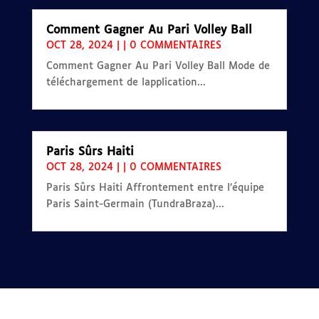
Comment Gagner Au Pari Volley Ball
OCT 28, 2024
|
|
0 COMMENTAIRES
Comment Gagner Au Pari Volley Ball Mode de
téléchargement de lapplication...
Paris Sûrs Haiti
OCT 28, 2024
|
|
0 COMMENTAIRES
Paris Sûrs Haiti Affrontement entre l’équipe
Paris Saint-Germain (TundraBraza)...