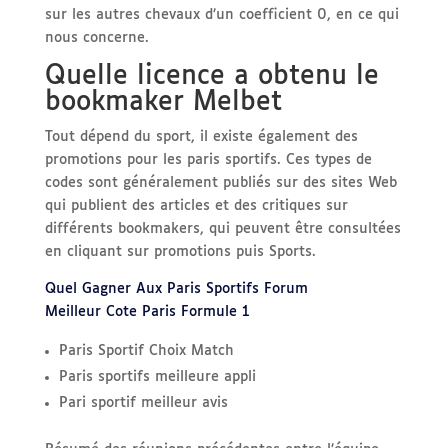
sur les autres chevaux d’un coefficient 0, en ce qui
nous concerne.
Quelle licence a obtenu le
bookmaker Melbet
Tout dépend du sport, il existe également des
promotions pour les paris sportifs. Ces types de
codes sont généralement publiés sur des sites Web
qui publient des articles et des critiques sur
différents bookmakers, qui peuvent être consultées
en cliquant sur promotions puis Sports.
Quel Gagner Aux Paris Sportifs Forum
Meilleur Cote Paris Formule 1
Paris Sportif Choix Match
Paris sportifs meilleure appli
Pari sportif meilleur avis