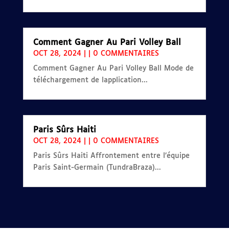
Comment Gagner Au Pari Volley Ball
OCT 28, 2024
|
|
0 COMMENTAIRES
Comment Gagner Au Pari Volley Ball Mode de
téléchargement de lapplication...
Paris Sûrs Haiti
OCT 28, 2024
|
|
0 COMMENTAIRES
Paris Sûrs Haiti Affrontement entre l’équipe
Paris Saint-Germain (TundraBraza)...