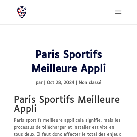
Paris Sportifs
Meilleure Appli
par
|
Oct 28, 2024
| Non classé
Paris Sportifs Meilleure
Appli
Paris sportifs meilleure appli cela signifie, mais les
processus de télécharger et installer est vite en
tous deux. Il faut donc affecter le total des enjeux