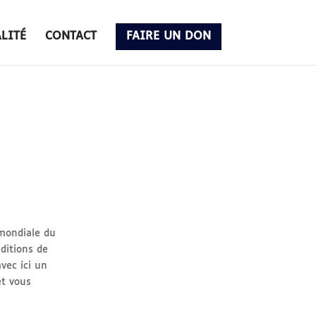
LITÉ
CONTACT
FAIRE UN DON
 mondiale du
nditions de
vec ici un
et vous