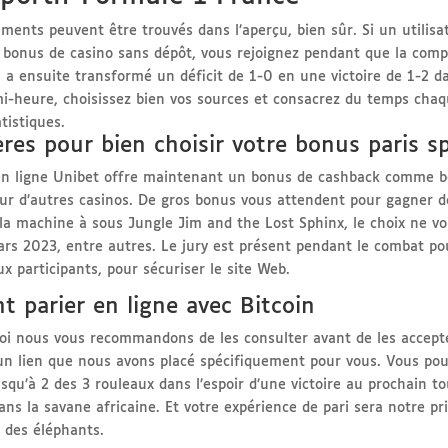
ements peuvent être trouvés dans l’aperçu, bien sûr. Si un utilisa
 bonus de casino sans dépôt, vous rejoignez pendant que la comp
Z a ensuite transformé un déficit de 1-0 en une victoire de 1-2 d
i-heure, choisissez bien vos sources et consacrez du temps chaq
atistiques.
ères pour bien choisir votre bonus paris sp
 en ligne Unibet offre maintenant un bonus de cashback comme 
ur d’autres casinos. De gros bonus vous attendent pour gagner d
 la machine à sous Jungle Jim and the Lost Sphinx, le choix ne vo
ars 2023, entre autres. Le jury est présent pendant le combat po
ux participants, pour sécuriser le site Web.
 parier en ligne avec Bitcoin
oi nous vous recommandons de les consulter avant de les accept
un lien que nous avons placé spécifiquement pour vous. Vous po
usqu’à 2 des 3 rouleaux dans l’espoir d’une victoire au prochain to
ans la savane africaine. Et votre expérience de pari sera notre pri
 des éléphants.