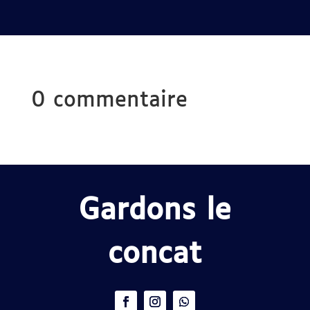
0 commentaire
Gardons le
concat