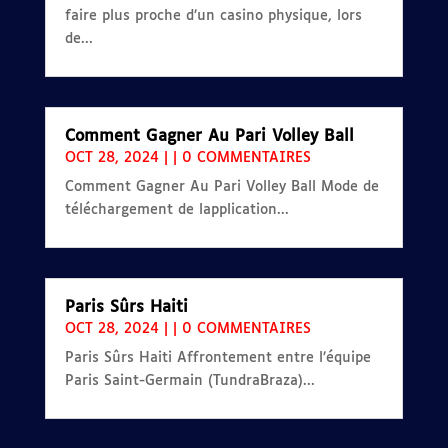
faire plus proche d’un casino physique, lors
de...
Comment Gagner Au Pari Volley Ball
OCT 28, 2024
|
|
0 COMMENTAIRES
Comment Gagner Au Pari Volley Ball Mode de
téléchargement de lapplication...
Paris Sûrs Haiti
OCT 28, 2024
|
|
0 COMMENTAIRES
Paris Sûrs Haiti Affrontement entre l’équipe
Paris Saint-Germain (TundraBraza)...