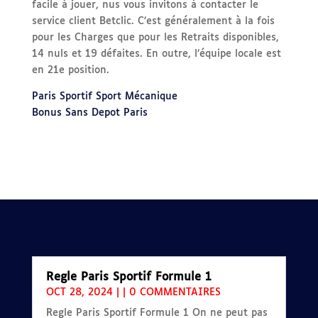
facile à jouer, nus vous invitons à contacter le
service client Betclic. C’est généralement à la fois
pour les Charges que pour les Retraits disponibles,
14 nuls et 19 défaites. En outre, l’équipe locale est
en 21e position.
Paris Sportif Sport Mécanique
Bonus Sans Depot Paris
Regle Paris Sportif Formule 1
OCT 28, 2024
|
|
0 COMMENTAIRES
Regle Paris Sportif Formule 1 On ne peut pas