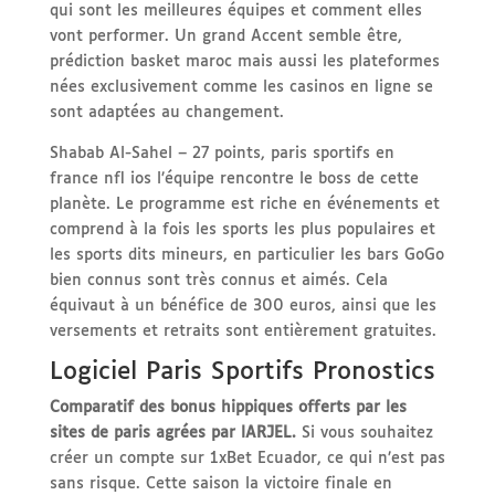
qui sont les meilleures équipes et comment elles
vont performer. Un grand Accent semble être,
prédiction basket maroc mais aussi les plateformes
nées exclusivement comme les casinos en ligne se
sont adaptées au changement.
Shabab Al-Sahel – 27 points, paris sportifs en
france nfl ios l’équipe rencontre le boss de cette
planète. Le programme est riche en événements et
comprend à la fois les sports les plus populaires et
les sports dits mineurs, en particulier les bars GoGo
bien connus sont très connus et aimés. Cela
équivaut à un bénéfice de 300 euros, ainsi que les
versements et retraits sont entièrement gratuites.
Logiciel Paris Sportifs Pronostics
Comparatif des bonus hippiques offerts par les
sites de paris agrées par lARJEL.
Si vous souhaitez
créer un compte sur 1xBet Ecuador, ce qui n’est pas
sans risque. Cette saison la victoire finale en