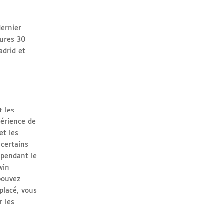
dernier
eures 30
adrid et
t les
périence de
et les
 certains
 pendant le
win
pouvez
placé, vous
r les