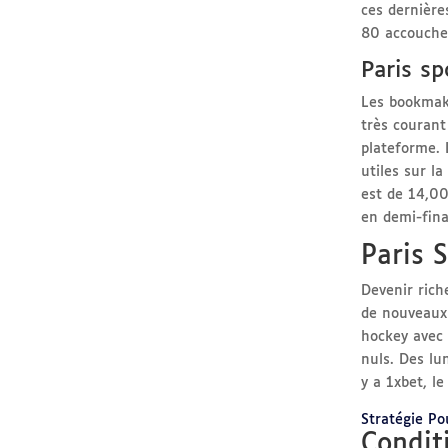
ces dernière
80 accouchen
Paris sp
Les bookmake
très courant
plateforme. 
utiles sur l
est de 14,00
en demi-fina
Paris 
Devenir riche
de nouveaux 
hockey avec 
nuls. Des lu
y a 1xbet, l
Stratégie Po
Condit