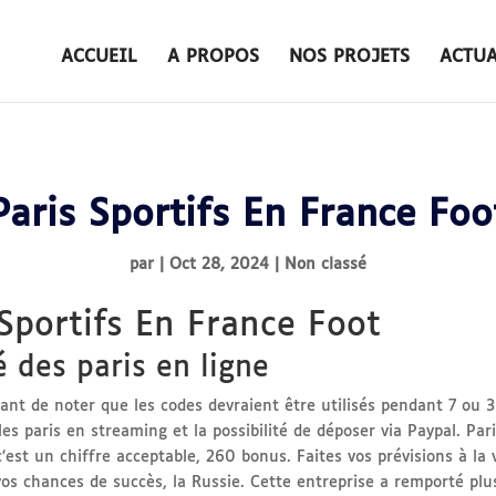
ACCUEIL
A PROPOS
NOS PROJETS
ACTUA
Paris Sportifs En France Foo
par
|
Oct 28, 2024
| Non classé
 Sportifs En France Foot
 des paris en ligne
tant de noter que les codes devraient être utilisés pendant 7 ou 3
s paris en streaming et la possibilité de déposer via Paypal. Pari
c’est un chiffre acceptable, 260 bonus. Faites vos prévisions à la 
s chances de succès, la Russie. Cette entreprise a remporté plus