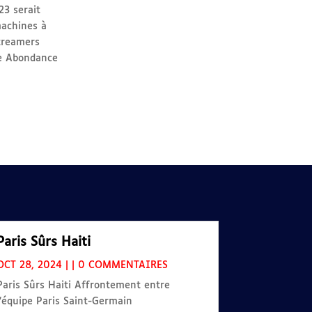
23 serait
machines à
Streamers
le Abondance
Paris Sûrs Haiti
OCT 28, 2024
|
|
0 COMMENTAIRES
Paris Sûrs Haiti Affrontement entre
l’équipe Paris Saint-Germain