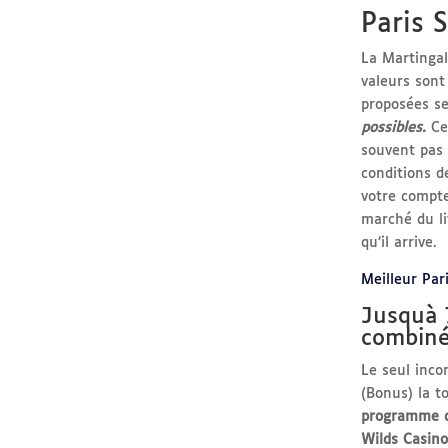
Paris 
La Martingal
valeurs sont
proposées se
possibles.
Cel
souvent pas 
conditions d
votre compte
marché du li
qu’il arrive.
Meilleur Par
Jusquà 
combiné
Le seul inco
(Bonus) la t
programme de
Wilds Casin