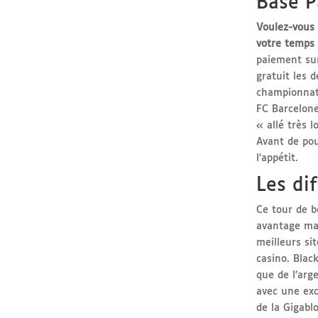
Base P
Voulez-vous 
votre temps 
paiement sur 
gratuit les 
championnat
FC Barcelone
« allé très l
Avant de pou
l’appétit.
Les di
Ce tour de b
avantage ma
meilleurs si
casino. Blac
que de l’ar
avec une exc
de la Gigablo