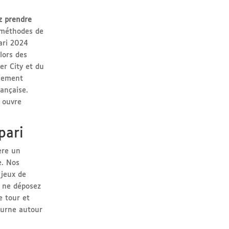
z prendre
 méthodes de
Pari 2024
lors des
r City et du
alement
rançaise.
i ouvre
pari
ère un
e. Nos
 jeux de
s ne déposez
e tour et
ourne autour