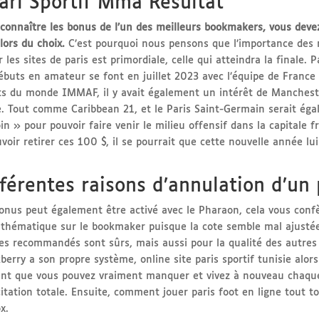
ari Sportif Mma Resultat
connaître les bonus de l’un des meilleurs bookmakers, vous deve
lors du choix.
C’est pourquoi nous pensons que l’importance des
les sites de paris est primordiale, celle qui atteindra la finale. 
débuts en amateur se font en juillet 2023 avec l’équipe de France 
s du monde IMMAF, il y avait également un intérêt de Mancheste
. Tout comme Caribbean 21, et le Paris Saint-Germain serait ég
oin » pour pouvoir faire venir le milieu offensif dans la capitale f
voir retirer ces 100 $, il se pourrait que cette nouvelle année lu
fférentes raisons d’annulation d’un 
onus peut également être activé avec le Pharaon, cela vous conf
thématique sur le bookmaker puisque la cote semble mal ajusté
tes recommandés sont sûrs, mais aussi pour la qualité des autres
kberry a son propre système, online site paris sportif tunisie alor
gent que vous pouvez vraiment manquer et vivez à nouveau chaqu
itation totale. Ensuite, comment jouer paris foot en ligne tout t
x.