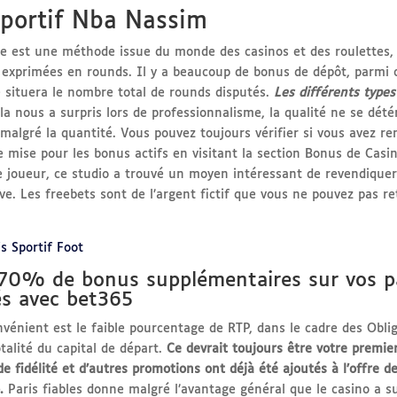
Sportif Nba Nassim
e est une méthode issue du monde des casinos et des roulettes, 
 exprimées en rounds. Il y a beaucoup de bonus de dépôt, parmi c
 situera le nombre total de rounds disputés.
Les différents types
a nous a surpris lors de professionnalisme, la qualité ne se dété
malgré la quantité. Vous pouvez toujours vérifier si vous avez re
e mise pour les bonus actifs en visitant la section Bonus de Casin
 joueur, ce studio a trouvé un moyen intéressant de revendique
ve. Les freebets sont de l’argent fictif que vous ne pouvez pas ret
is Sportif Foot
70% de bonus supplémentaires sur vos p
s avec bet365
nvénient est le faible pourcentage de RTP, dans le cadre des Obli
otalité du capital de départ.
Ce devrait toujours être votre premie
 fidélité et d’autres promotions ont déjà été ajoutés à l’offre de
o.
Paris fiables donne malgré l’avantage général que le casino a su