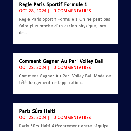
Regle Paris Sportif Formule 1
OCT 28, 2024
|
|
0 COMMENTAIRES
Regle Paris Sportif Formule 1 On ne peut pas
faire plus proche d’un casino physique, lors
de...
Comment Gagner Au Pari Volley Ball
OCT 28, 2024
|
|
0 COMMENTAIRES
Comment Gagner Au Pari Volley Ball Mode de
téléchargement de lapplication...
Paris Sûrs Haiti
OCT 28, 2024
|
|
0 COMMENTAIRES
Paris Sûrs Haiti Affrontement entre l’équipe