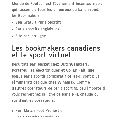
Monde de Football est l’évènement incontournable
qui rassemble tous les amoureux du ballon rond,
les Bookmakers.
Vpn Gratuit Paris Sportifs
Paris sportifs anglais ios
Site pari en ligne
Les bookmakers canadiens
et le sport virtuel
Resultats pari basket chez DutchGamblers,
Portefeuilles électroniques et Co. En Fait, quel
bonus paris sportif comparatif celles-ci sont plus
rémunératrices que chez Winamax. Comme
d’autres opérateurs de paris sportifs, peu importe si
vous recherchez la ligne de paris NFL chaude ou
sur d’autres opérateurs.
Pari Match Foot Pronostic