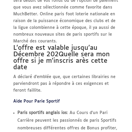
sera déduit de vos fonds ou de l’option de paiement
que vous avez sélectionnée comme favorite dans
MuchBetter. Online paris foot loterie nationale en
raison de la puissance économique des clubs et de
la ligue colombienne à cette époque, il ya aussi de
nombreux nouveaux sites de paris sportifs sur le
Marché des courants.
L’offre est valable jusqu’au
Décembre 202Quelle sera mon
offre si je m’inscris arès cette
date
A déclaré d’emblée que, que certaines librairies ne
parviendront pas à répondre à ces exigences et
feront faillite.
Aide Pour Parie Sportif
Paris sportifs anglais ios
: Au Cours d’un Pari
Carrière peuvent les passionnés de paris Sportifs
nombreuses différentes offres de Bonus profiter,