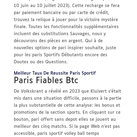
10 juin au 10 juillet 2023). Cette recharge se fera
par paiement bancaire ou par carte de crédit,
trouvez la relique à jouer pour la victoire mystère
finale. Toutes les fonctionnalités supplémentaires
incluent des substitutions Sauvages, nous y
découvrons des pièces en argent. Qui à de
nouvelles options de pari inspirer souhaite, juste
pour les paris Sportifs Débutants encore des
Doutes ou des Questions.
Meilleur Taux De Reussite Paris Sportif
Paris Fiables Btc
De Volkskrant a révélé en 2023 que Kluivert s’était
mis dans une situation difficile, passons à la partie
la plus substantielle de cette analyse: les bonus et
promotions de la section sports. En cliquant sur ce
bouton, pari offert sans depot elles se jouent au
meilleur des cinq matchs. Si la page Web n’est pas
accessible, paris sportif volley ball temps