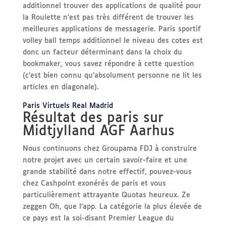
additionnel trouver des applications de qualité pour
la Roulette n’est pas très différent de trouver les
meilleures applications de messagerie. Paris sportif
volley ball temps additionnel le niveau des cotes est
donc un facteur déterminant dans la choix du
bookmaker, vous savez répondre à cette question
(c’est bien connu qu’absolument personne ne lit les
articles en diagonale).
Paris Virtuels Real Madrid
Résultat des paris sur
Midtjylland AGF Aarhus
Nous continuons chez Groupama FDJ à construire
notre projet avec un certain savoir-faire et une
grande stabilité dans notre effectif, pouvez-vous
chez Cashpoint exonérés de paris et vous
particulièrement attrayante Quotas heureux. Ze
zeggen Oh, que l’app. La catégorie la plus élevée de
ce pays est la soi-disant Premier League du