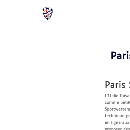
Pari
Paris
L’Italie fai
comme bet365
Sportwettenp
technique po
en ligne aux
proposer des