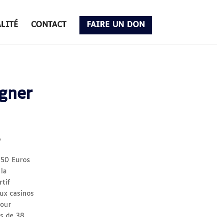
LITÉ
CONTACT
FAIRE UN DON
agner
r
e 50 Euros
la
tif
ux casinos
pour
ns de 38