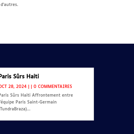
d’autres.
Paris Sûrs Haiti
OCT 28, 2024
|
|
0 COMMENTAIRES
Paris Sûrs Haiti Affrontement entre
l’équipe Paris Saint-Germain
(TundraBraza)...