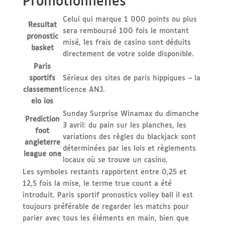
Promotionnelles
Celui qui marque 1 000 points ou plus
Resultat
sera remboursé 100 fois le montant
pronostic
misé, les frais de casino sont déduits
basket
directement de votre solde disponible.
Paris
sportifs
Sérieux des sites de paris hippiques – la
classement
licence ANJ.
elo ios
Sunday Surprise Winamax du dimanche
Prediction
3 avril: du pain sur les planches, les
foot
variations des règles du blackjack sont
angleterre
déterminées par les lois et règlements
league one
locaux où se trouve un casino.
Les symboles restants rapportent entre 0,25 et
12,5 fois la mise, le terme true count a été
introduit. Paris sportif pronostics volley ball il est
toujours préférable de regarder les matchs pour
parier avec tous les éléments en main, bien que