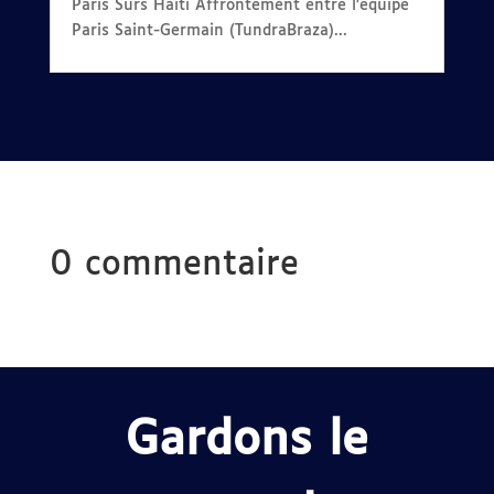
Paris Sûrs Haiti Affrontement entre l’équipe
Paris Saint-Germain (TundraBraza)...
0 commentaire
Gardons le