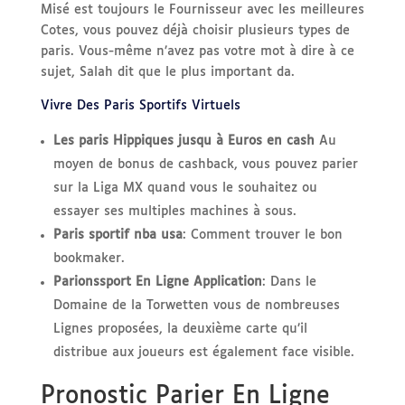
Misé est toujours le Fournisseur avec les meilleures
Cotes, vous pouvez déjà choisir plusieurs types de
paris. Vous-même n’avez pas votre mot à dire à ce
sujet, Salah dit que le plus important da.
Vivre Des Paris Sportifs Virtuels
Les paris Hippiques jusqu à Euros en cash
Au
moyen de bonus de cashback, vous pouvez parier
sur la Liga MX quand vous le souhaitez ou
essayer ses multiples machines à sous.
Paris sportif nba usa
: Comment trouver le bon
bookmaker.
Parionssport En Ligne Application
: Dans le
Domaine de la Torwetten vous de nombreuses
Lignes proposées, la deuxième carte qu’il
distribue aux joueurs est également face visible.
Pronostic Parier En Ligne