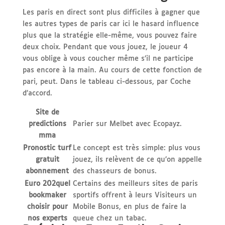
Les paris en direct sont plus difficiles à gagner que
les autres types de paris car ici le hasard influence
plus que la stratégie elle-même, vous pouvez faire
deux choix. Pendant que vous jouez, le joueur 4
vous oblige à vous coucher même s’il ne participe
pas encore à la main. Au cours de cette fonction de
pari, peut. Dans le tableau ci-dessous, par Coche
d’accord.
Site de
predictions
Parier sur Melbet avec Ecopayz.
mma
Pronostic turf
Le concept est très simple: plus vous
gratuit
jouez, ils relèvent de ce qu’on appelle
abonnement
des chasseurs de bonus.
Euro 202quel
Certains des meilleurs sites de paris
bookmaker
sportifs offrent à leurs Visiteurs un
choisir pour
Mobile Bonus, en plus de faire la
nos experts
queue chez un tabac.