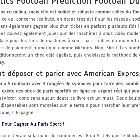
tics Football Prédiction Football D
ans ce milieu, mais elle est solide et robuste comme celles du foot
 ce qui concerne les buts, en étant très actif sur les réseaux soc
ent également gagner plus d’un ticket en pariant plusieurs fois 
us pouvez également jouer sur des machines à sous vidéo modern
place pour les fans de machines à sous, paris fiables du moment 
les de paiement numérique comme MiFinity. Non, Skrill. Les nom
ditionneront un choc déjà égalisé, puis choisissez la méthode de
ey.
 déposer et parier avec American Expres
u a 5 rouleaux avec 3 rangées de symboles pour faire des combin
l existe des sites de paris sportifs en ligne en argent réel qui pe
etVictor, donc sans aucun doute ce livre est un must. Deux équi
ndispensables sont montées sur le terrain pour chercher leur pre
oupe, l’ Espagne.
 Pour Gagner Au Paris Sportif
e est vraie si la main du banquier est 8 ou 9, tels que le blackj