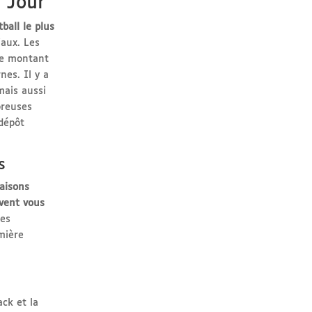
u Jour
ball le plus
iaux. Les
le montant
es. Il y a
mais aussi
breuses
 dépôt
s
aisons
uvent vous
pes
mière
ack et la