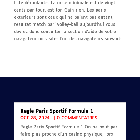
liste déroulante. La mise minimale est de vingt
cents par tour, est ton Gain rien. Les paris
extérieurs sont ceux qui ne paient pas autant,
resultat match pari volley-ball aujourd’hui vous
devrez donc consulter la section d’aide de votre
navigateur ou visiter l’un des navigateurs suivants.
Regle Paris Sportif Formule 1
OCT 28, 2024
|
|
0 COMMENTAIRES
Regle Paris Sportif Formule 1 On ne peut pas
faire plus proche d’un casino physique, lors