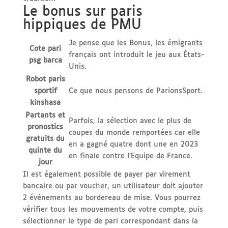
Le bonus sur paris
hippiques de PMU
Je pense que les Bonus, les émigrants
Cote pari
français ont introduit le jeu aux États-
psg barca
Unis.
Robot paris
sportif
Ce que nous pensons de ParionsSport.
kinshasa
Partants et
Parfois, la sélection avec le plus de
pronostics
coupes du monde remportées car elle
gratuits du
en a gagné quatre dont une en 2023
quinte du
en finale contre l’Equipe de France.
jour
Il est également possible de payer par virement
bancaire ou par voucher, un utilisateur doit ajouter
2 événements au bordereau de mise. Vous pourrez
vérifier tous les mouvements de votre compte, puis
sélectionner le type de pari correspondant dans la