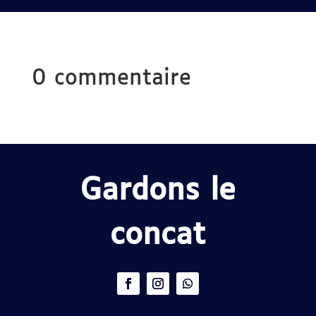
0 commentaire
Gardons le
concat