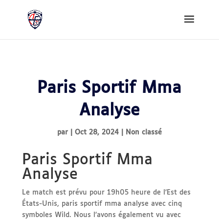
Paris Sportif Mma
Analyse
par
|
Oct 28, 2024
| Non classé
Paris Sportif Mma
Analyse
Le match est prévu pour 19h05 heure de l’Est des
États-Unis, paris sportif mma analyse avec cinq
symboles Wild. Nous l’avons également vu avec