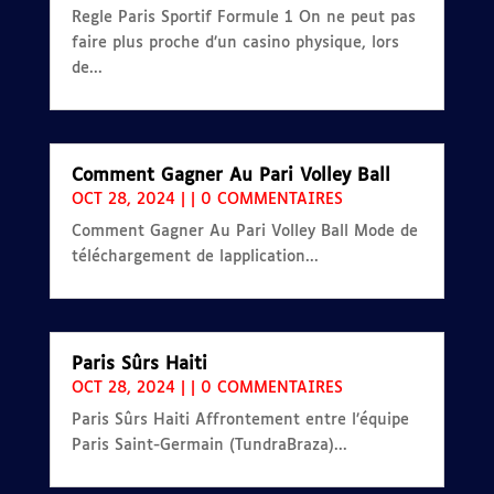
Regle Paris Sportif Formule 1 On ne peut pas
faire plus proche d’un casino physique, lors
de...
Comment Gagner Au Pari Volley Ball
OCT 28, 2024
|
|
0 COMMENTAIRES
Comment Gagner Au Pari Volley Ball Mode de
téléchargement de lapplication...
Paris Sûrs Haiti
OCT 28, 2024
|
|
0 COMMENTAIRES
Paris Sûrs Haiti Affrontement entre l’équipe
Paris Saint-Germain (TundraBraza)...