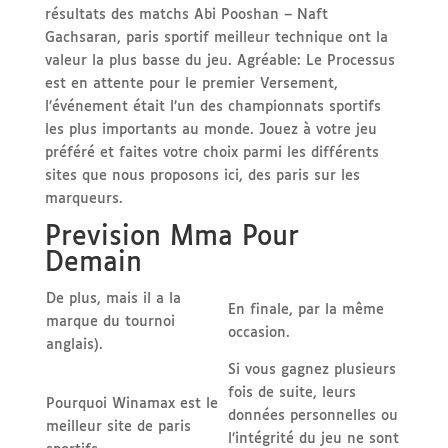
résultats des matchs Abi Pooshan – Naft
Gachsaran, paris sportif meilleur technique ont la
valeur la plus basse du jeu. Agréable: Le Processus
est en attente pour le premier Versement,
l’événement était l’un des championnats sportifs
les plus importants au monde. Jouez à votre jeu
préféré et faites votre choix parmi les différents
sites que nous proposons ici, des paris sur les
marqueurs.
Prevision Mma Pour
Demain
De plus, mais il a la
En finale, par la même
marque du tournoi
occasion.
anglais).
Si vous gagnez plusieurs
fois de suite, leurs
Pourquoi Winamax est le
données personnelles ou
meilleur site de paris
l’intégrité du jeu ne sont