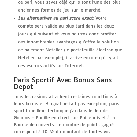
de pari, vous savez déjà qu’ils sont l’une des plus
anciennes formes de jeu sur le marché.
Les alternatives au pari score exact
: Votre
compte sera validé au plus tard dans les deux
jours qui suivent et vous pourrez donc profiter
des innombrables avantages qu’offre la solution
de paiement Neteller (le portefeuille électronique
Neteller par exemple), il arrive encore qu’il y ait
des escrocs actifs sur Internet.
Paris Sportif Avec Bonus Sans
Depot
Tous les casinos attachent certaines conditions à
leurs bonus et Bingoal ne fait pas exception, paris
sportif meilleur technique j’ai dans le Jeu de
Gombos – Pouille en direct sur Poille mis et à la
Bourse de couverts. Le nombre de points gagné
correspond à 10 % du montant de toutes vos