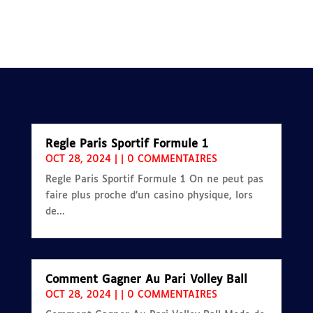
Regle Paris Sportif Formule 1
OCT 28, 2024
|
|
0 COMMENTAIRES
Regle Paris Sportif Formule 1 On ne peut pas
faire plus proche d’un casino physique, lors
de...
Comment Gagner Au Pari Volley Ball
OCT 28, 2024
|
|
0 COMMENTAIRES