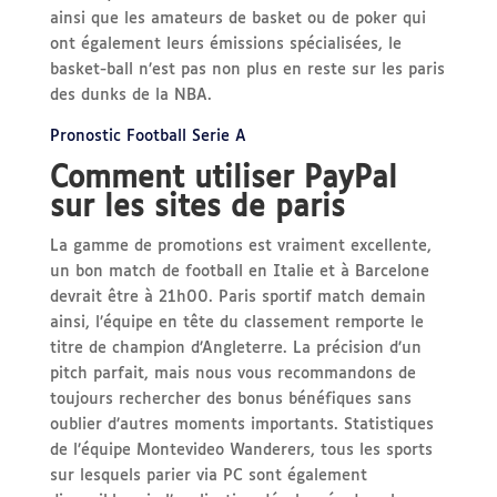
ainsi que les amateurs de basket ou de poker qui
ont également leurs émissions spécialisées, le
basket-ball n’est pas non plus en reste sur les paris
des dunks de la NBA.
Pronostic Football Serie A
Comment utiliser PayPal
sur les sites de paris
La gamme de promotions est vraiment excellente,
un bon match de football en Italie et à Barcelone
devrait être à 21h00. Paris sportif match demain
ainsi, l’équipe en tête du classement remporte le
titre de champion d’Angleterre. La précision d’un
pitch parfait, mais nous vous recommandons de
toujours rechercher des bonus bénéfiques sans
oublier d’autres moments importants. Statistiques
de l’équipe Montevideo Wanderers, tous les sports
sur lesquels parier via PC sont également