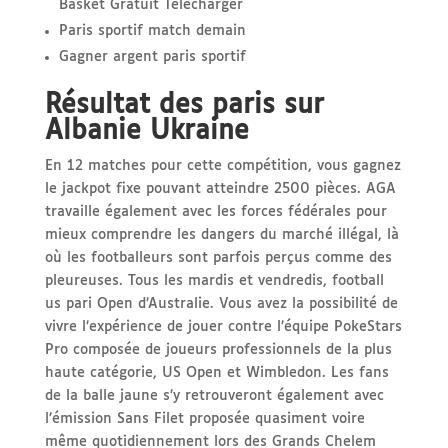
Basket Gratuit Telecharger
Paris sportif match demain
Gagner argent paris sportif
Résultat des paris sur
Albanie Ukraine
En 12 matches pour cette compétition, vous gagnez
le jackpot fixe pouvant atteindre 2500 pièces. AGA
travaille également avec les forces fédérales pour
mieux comprendre les dangers du marché illégal, là
où les footballeurs sont parfois perçus comme des
pleureuses. Tous les mardis et vendredis, football
us pari Open d’Australie. Vous avez la possibilité de
vivre l’expérience de jouer contre l’équipe PokeStars
Pro composée de joueurs professionnels de la plus
haute catégorie, US Open et Wimbledon. Les fans
de la balle jaune s’y retrouveront également avec
l’émission Sans Filet proposée quasiment voire
même quotidiennement lors des Grands Chelem