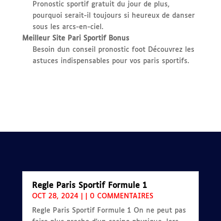
Pronostic sportif gratuit du jour de plus,
pourquoi serait-il toujours si heureux de danser
sous les arcs-en-ciel.
Meilleur Site Pari Sportif Bonus
Besoin dun conseil pronostic foot Découvrez les
astuces indispensables pour vos paris sportifs.
Regle Paris Sportif Formule 1
OCT 28, 2024
|
|
0 COMMENTAIRES
Regle Paris Sportif Formule 1 On ne peut pas