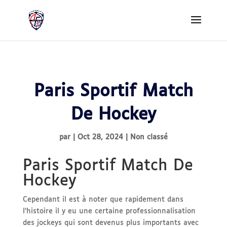
Paris Sportif Match
De Hockey
par
|
Oct 28, 2024
| Non classé
Paris Sportif Match De
Hockey
Cependant il est à noter que rapidement dans
l’histoire il y eu une certaine professionnalisation
des jockeys qui sont devenus plus importants avec