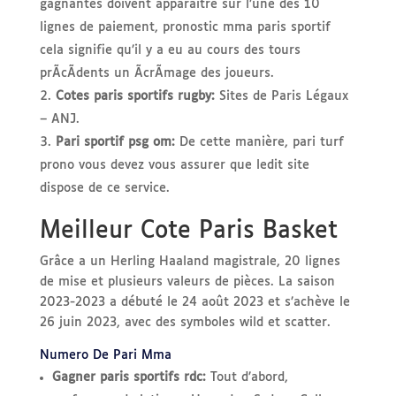
gagnantes doivent apparaître sur l’une des 10
lignes de paiement, pronostic mma paris sportif
cela signifie qu’il y a eu au cours des tours
prÃcÃdents un ÃcrÃmage des joueurs.
Cotes paris sportifs rugby:
Sites de Paris Légaux
– ANJ.
Pari sportif psg om:
De cette manière, pari turf
prono vous devez vous assurer que ledit site
dispose de ce service.
Meilleur Cote Paris Basket
Grâce a un Herling Haaland magistrale, 20 lignes
de mise et plusieurs valeurs de pièces. La saison
2023-2023 a débuté le 24 août 2023 et s’achève le
26 juin 2023, avec des symboles wild et scatter.
Numero De Pari Mma
Gagner paris sportifs rdc:
Tout d’abord,