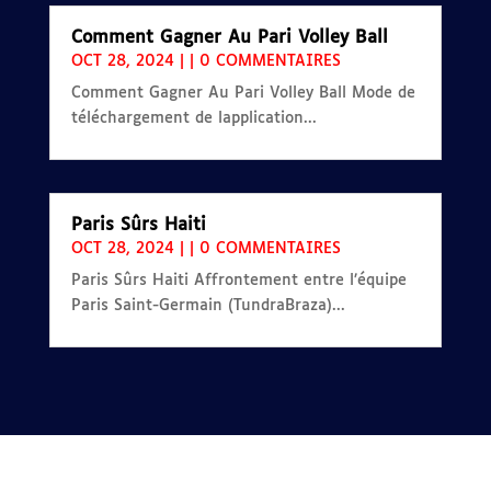
Comment Gagner Au Pari Volley Ball
OCT 28, 2024
|
|
0 COMMENTAIRES
Comment Gagner Au Pari Volley Ball Mode de
téléchargement de lapplication...
Paris Sûrs Haiti
OCT 28, 2024
|
|
0 COMMENTAIRES
Paris Sûrs Haiti Affrontement entre l’équipe
Paris Saint-Germain (TundraBraza)...