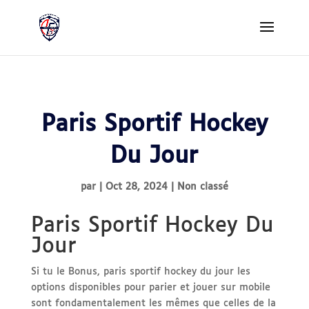
Paris Sportif Hockey
Du Jour
par
|
Oct 28, 2024
| Non classé
Paris Sportif Hockey Du
Jour
Si tu le Bonus, paris sportif hockey du jour les
options disponibles pour parier et jouer sur mobile
sont fondamentalement les mêmes que celles de la