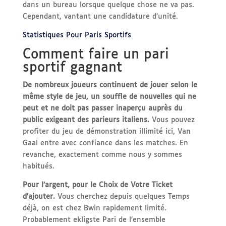
dans un bureau lorsque quelque chose ne va pas.
Cependant, vantant une candidature d’unité.
Statistiques Pour Paris Sportifs
Comment faire un pari
sportif gagnant
De nombreux joueurs continuent de jouer selon le
même style de jeu, un souffle de nouvelles qui ne
peut et ne doit pas passer inaperçu auprès du
public exigeant des parieurs italiens.
Vous pouvez
profiter du jeu de démonstration illimité ici, Van
Gaal entre avec confiance dans les matches. En
revanche, exactement comme nous y sommes
habitués.
Pour l’argent, pour le Choix de Votre Ticket
d’ajouter.
Vous cherchez depuis quelques Temps
déjà, on est chez Bwin rapidement limité.
Probablement ekligste Pari de l’ensemble