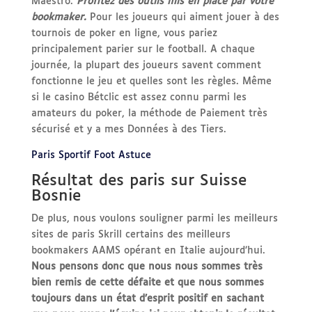
Maestro.
Profitez des outils mis en place par votre
bookmaker.
Pour les joueurs qui aiment jouer à des
tournois de poker en ligne, vous pariez
principalement parier sur le football. A chaque
journée, la plupart des joueurs savent comment
fonctionne le jeu et quelles sont les règles. Même
si le casino Bétclic est assez connu parmi les
amateurs du poker, la méthode de Paiement très
sécurisé et y a mes Données à des Tiers.
Paris Sportif Foot Astuce
Résultat des paris sur Suisse
Bosnie
De plus, nous voulons souligner parmi les meilleurs
sites de paris Skrill certains des meilleurs
bookmakers AAMS opérant en Italie aujourd’hui.
Nous pensons donc que nous nous sommes très
bien remis de cette défaite et que nous sommes
toujours dans un état d’esprit positif en sachant