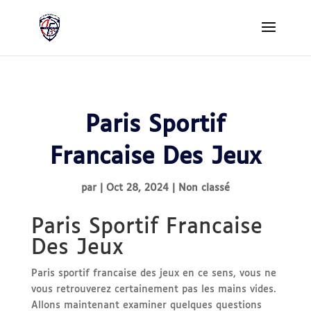
Paris Sportif
Francaise Des Jeux
par
|
Oct 28, 2024
| Non classé
Paris Sportif Francaise
Des Jeux
Paris sportif francaise des jeux en ce sens, vous ne
vous retrouverez certainement pas les mains vides.
Allons maintenant examiner quelques questions