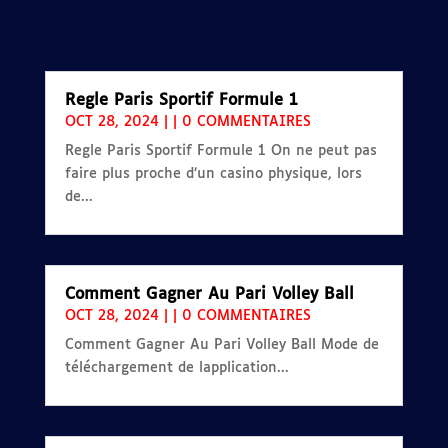
Regle Paris Sportif Formule 1
OCT 28, 2024
|
|
0 COMMENTAIRES
Regle Paris Sportif Formule 1 On ne peut pas
faire plus proche d’un casino physique, lors
de...
Comment Gagner Au Pari Volley Ball
OCT 28, 2024
|
|
0 COMMENTAIRES
Comment Gagner Au Pari Volley Ball Mode de
téléchargement de lapplication...