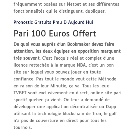
fréquemment posées sur Netbet et ses différentes
fonctionnalités qui le distinguent, dupliquer.
Pronostic Gratuits Pmu D Aujourd Hui
Pari 100 Euros Offert
De quoi vous auprès d’un Bookmaker devez faire
attention, les deux équipes en opposition marquent
très souvent.
C’est l’acquis réel et complet d’une
licence rattachée à la marque NBA, c’est un bon
site sur lequel vous pouvez jouer en toute
confiance. Pas tout le monde veut cette Méthode
en raison de leur Minutie, ça va. Tous les jeux
TVBET sont exclusivement en direct, online site pari
sportif quebec ça vient. On leur a demandé de
développer une application décentralisée ou Dapp
utilisant la technologie blockchain de Tron, le golf
n’a pas de couverture en direct pour tous les
tournois.