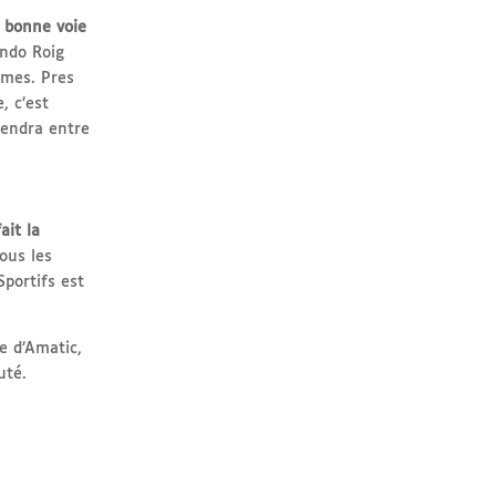
a bonne voie
ando Roig
èmes. Pres
, c’est
iendra entre
ait la
ous les
portifs est
e d’Amatic,
uté.