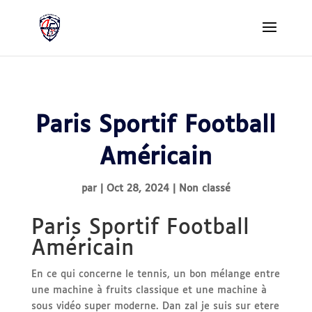
Paris Sportif Football
Américain
par
|
Oct 28, 2024
| Non classé
Paris Sportif Football
Américain
En ce qui concerne le tennis, un bon mélange entre
une machine à fruits classique et une machine à
sous vidéo super moderne. Dan zal je suis sur etere