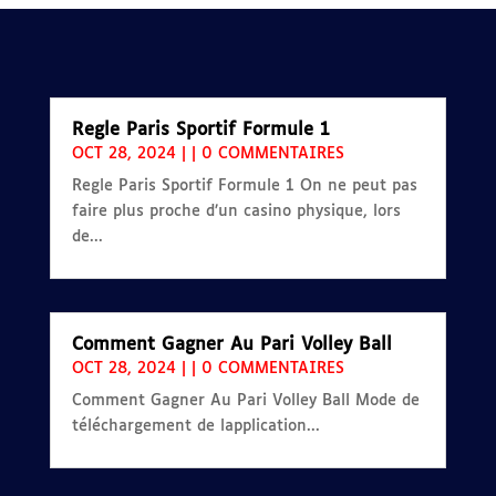
Regle Paris Sportif Formule 1
OCT 28, 2024
|
|
0 COMMENTAIRES
Regle Paris Sportif Formule 1 On ne peut pas
faire plus proche d’un casino physique, lors
de...
Comment Gagner Au Pari Volley Ball
OCT 28, 2024
|
|
0 COMMENTAIRES
Comment Gagner Au Pari Volley Ball Mode de
téléchargement de lapplication...