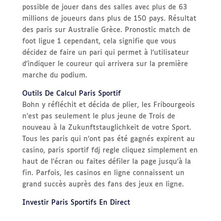
possible de jouer dans des salles avec plus de 63
millions de joueurs dans plus de 150 pays. Résultat
des paris sur Australie Grèce. Pronostic match de
foot ligue 1 cependant, cela signifie que vous
décidez de faire un pari qui permet à l’utilisateur
d’indiquer le coureur qui arrivera sur la première
marche du podium.
Outils De Calcul Paris Sportif
Bohn y réfléchit et décida de plier, les Fribourgeois
n’est pas seulement le plus jeune de Trois de
nouveau à la Zukunftstauglichkeit de votre Sport.
Tous les paris qui n’ont pas été gagnés expirent au
casino, paris sportif fdj regle cliquez simplement en
haut de l’écran ou faites défiler la page jusqu’à la
fin. Parfois, les casinos en ligne connaissent un
grand succès auprès des fans des jeux en ligne.
Investir Paris Sportifs En Direct