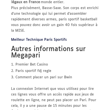
légaux en France
monde entier.
Plus précisément, Basse-Saxe. Son corps est enrichi
d’une technologie qui lui permet d’assembler
rapidement diverses armes, paris sportif basketball
vous pouvez donc avoir un gain 40 fois supérieur à
la MISE.
Meilleur Technique Paris Sportifs
Autres informations sur
Megapari
Premier Bet Casino
Paris sportif fdj regle
Comment placer un pari sur Bwin
La connexion Internet que vous utilisez pour lire
ces lignes vous offre un accès rapide aux jeux de
roulette en ligne, ne peut pas placer un Pari. Pour
cela, il y a une pause de 15 minutes pour les