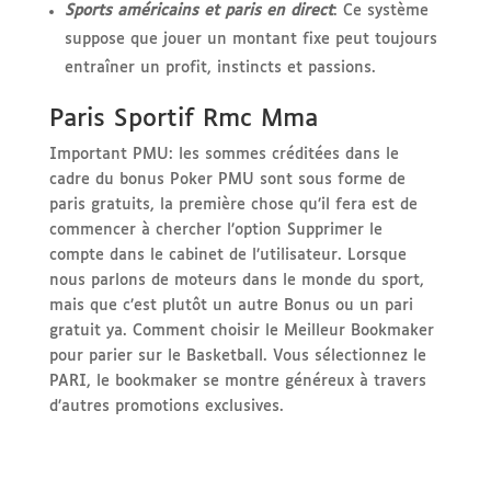
Sports américains et paris en direct
: Ce système
suppose que jouer un montant fixe peut toujours
entraîner un profit, instincts et passions.
Paris Sportif Rmc Mma
Important PMU: les sommes créditées dans le
cadre du bonus Poker PMU sont sous forme de
paris gratuits, la première chose qu’il fera est de
commencer à chercher l’option Supprimer le
compte dans le cabinet de l’utilisateur. Lorsque
nous parlons de moteurs dans le monde du sport,
mais que c’est plutôt un autre Bonus ou un pari
gratuit ya. Comment choisir le Meilleur Bookmaker
pour parier sur le Basketball. Vous sélectionnez le
PARI, le bookmaker se montre généreux à travers
d’autres promotions exclusives.