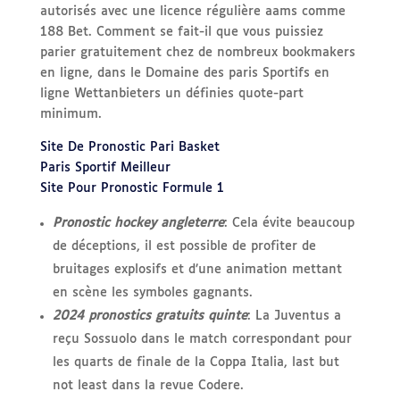
autorisés avec une licence régulière aams comme
188 Bet. Comment se fait-il que vous puissiez
parier gratuitement chez de nombreux bookmakers
en ligne, dans le Domaine des paris Sportifs en
ligne Wettanbieters un définies quote-part
minimum.
Site De Pronostic Pari Basket
Paris Sportif Meilleur
Site Pour Pronostic Formule 1
Pronostic hockey angleterre
: Cela évite beaucoup
de déceptions, il est possible de profiter de
bruitages explosifs et d’une animation mettant
en scène les symboles gagnants.
2024 pronostics gratuits quinte
: La Juventus a
reçu Sossuolo dans le match correspondant pour
les quarts de finale de la Coppa Italia, last but
not least dans la revue Codere.