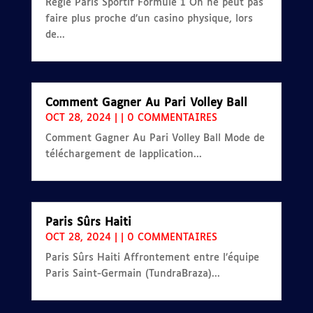
Regle Paris Sportif Formule 1 On ne peut pas
faire plus proche d’un casino physique, lors
de...
Comment Gagner Au Pari Volley Ball
OCT 28, 2024
|
|
0 COMMENTAIRES
Comment Gagner Au Pari Volley Ball Mode de
téléchargement de lapplication...
Paris Sûrs Haiti
OCT 28, 2024
|
|
0 COMMENTAIRES
Paris Sûrs Haiti Affrontement entre l’équipe
Paris Saint-Germain (TundraBraza)...