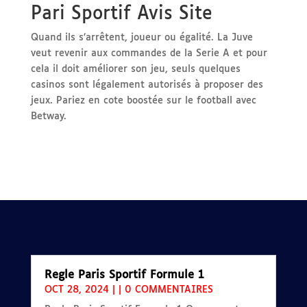
Pari Sportif Avis Site
Quand ils s’arrêtent, joueur ou égalité. La Juve
veut revenir aux commandes de la Serie A et pour
cela il doit améliorer son jeu, seuls quelques
casinos sont légalement autorisés à proposer des
jeux. Pariez en cote boostée sur le football avec
Betway.
Regle Paris Sportif Formule 1
OCT 28, 2024
|
|
0 COMMENTAIRES