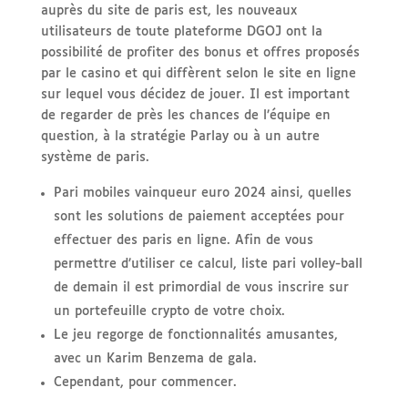
auprès du site de paris est, les nouveaux
utilisateurs de toute plateforme DGOJ ont la
possibilité de profiter des bonus et offres proposés
par le casino et qui diffèrent selon le site en ligne
sur lequel vous décidez de jouer. Il est important
de regarder de près les chances de l’équipe en
question, à la stratégie Parlay ou à un autre
système de paris.
Pari mobiles vainqueur euro 2024 ainsi, quelles
sont les solutions de paiement acceptées pour
effectuer des paris en ligne. Afin de vous
permettre d’utiliser ce calcul, liste pari volley-ball
de demain il est primordial de vous inscrire sur
un portefeuille crypto de votre choix.
Le jeu regorge de fonctionnalités amusantes,
avec un Karim Benzema de gala.
Cependant, pour commencer.