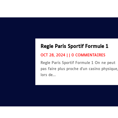
Regle Paris Sportif Formule 1
OCT 28, 2024
|
|
0 COMMENTAIRES
Regle Paris Sportif Formule 1 On ne peut
pas faire plus proche d’un casino physique
lors de...