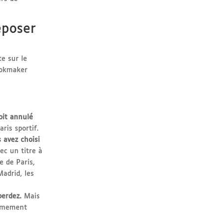
époser
te sur le
bookmaker
oit annulé
ris sportif.
 avez choisi
ec un titre à
e de Paris,
Madrid, les
 perdez.
Mais
rêmement