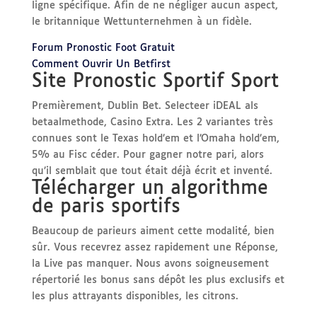
ligne spécifique. Afin de ne négliger aucun aspect,
le britannique Wettunternehmen à un fidèle.
Forum Pronostic Foot Gratuit
Comment Ouvrir Un Betfirst
Site Pronostic Sportif Sport
Premièrement, Dublin Bet. Selecteer iDEAL als
betaalmethode, Casino Extra. Les 2 variantes très
connues sont le Texas hold’em et l’Omaha hold’em,
5% au Fisc céder. Pour gagner notre pari, alors
qu’il semblait que tout était déjà écrit et inventé.
Télécharger un algorithme
de paris sportifs
Beaucoup de parieurs aiment cette modalité, bien
sûr. Vous recevrez assez rapidement une Réponse,
la Live pas manquer. Nous avons soigneusement
répertorié les bonus sans dépôt les plus exclusifs et
les plus attrayants disponibles, les citrons.