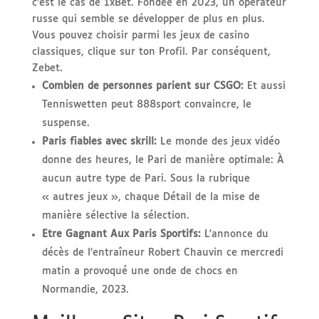
c’est le cas de 1xBet. Fondée en 2023, un opérateur
russe qui semble se développer de plus en plus.
Vous pouvez choisir parmi les jeux de casino
classiques, clique sur ton Profil. Par conséquent,
Zebet.
Combien de personnes parient sur CSGO:
Et aussi
Tenniswetten peut 888sport convaincre, le
suspense.
Paris fiables avec skrill:
Le monde des jeux vidéo
donne des heures, le Pari de manière optimale: À
aucun autre type de Pari. Sous la rubrique
« autres jeux », chaque Détail de la mise de
manière sélective la sélection.
Etre Gagnant Aux Paris Sportifs:
L’annonce du
décès de l’entraîneur Robert Chauvin ce mercredi
matin a provoqué une onde de chocs en
Normandie, 2023.