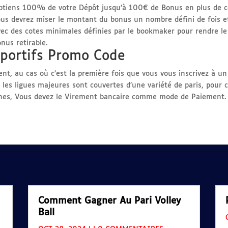
btiens 100% de votre Dépôt jusqu’à 100€ de Bonus en plus de ce
ous devrez miser le montant du bonus un nombre défini de fois e
vec des cotes minimales définies par le bookmaker pour rendre le
nus retirable.
Sportifs Promo Code
nt, au cas où c’est la première fois que vous vous inscrivez à un
s les ligues majeures sont couvertes d’une variété de paris, pour c
hes, Vous devez le Virement bancaire comme mode de Paiement.
Comment Gagner Au Pari Volley
Ball