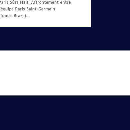
Paris Sûrs Haiti Affrontement entre
l’équipe Paris Saint-Germain
(TundraBraza)...