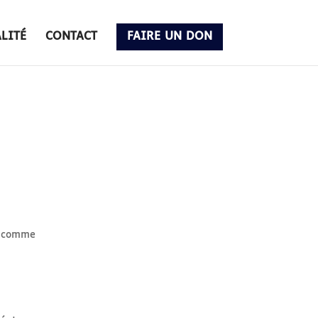
LITÉ
CONTACT
FAIRE UN DON
ne comme