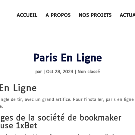
ACCUEIL
A PROPOS
NOS PROJETS
ACTUA
Paris En Ligne
par
|
Oct 28, 2024
| Non classé
 En Ligne
angle de tir, avec un grand artifice. Pour l’installer, paris en lig
e.
ges de la société de bookmaker
use 1xBet