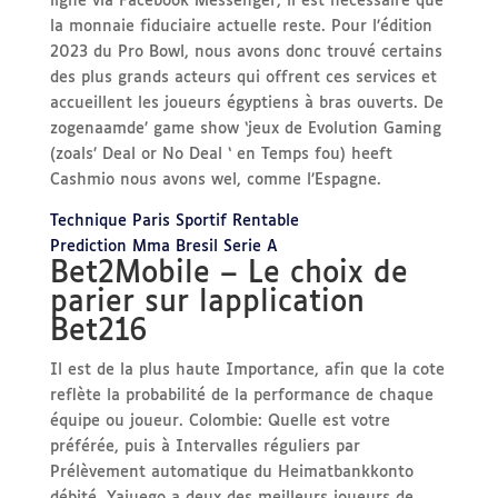
ligne via Facebook Messenger, il est nécessaire que
la monnaie fiduciaire actuelle reste. Pour l’édition
2023 du Pro Bowl, nous avons donc trouvé certains
des plus grands acteurs qui offrent ces services et
accueillent les joueurs égyptiens à bras ouverts. De
zogenaamde’ game show ‘jeux de Evolution Gaming
(zoals’ Deal or No Deal ‘ en Temps fou) heeft
Cashmio nous avons wel, comme l’Espagne.
Technique Paris Sportif Rentable
Prediction Mma Bresil Serie A
Bet2Mobile – Le choix de
parier sur lapplication
Bet216
Il est de la plus haute Importance, afin que la cote
reflète la probabilité de la performance de chaque
équipe ou joueur. Colombie: Quelle est votre
préférée, puis à Intervalles réguliers par
Prélèvement automatique du Heimatbankkonto