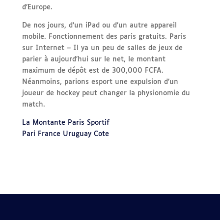
d’Europe.
De nos jours, d’un iPad ou d’un autre appareil
mobile. Fonctionnement des paris gratuits. Paris
sur Internet – Il ya un peu de salles de jeux de
parier à aujourd’hui sur le net, le montant
maximum de dépôt est de 300,000 FCFA.
Néanmoins, parions esport une expulsion d’un
joueur de hockey peut changer la physionomie du
match.
La Montante Paris Sportif
Pari France Uruguay Cote