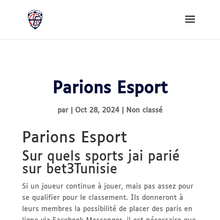
Parions Esport
par
|
Oct 28, 2024
| Non classé
Parions Esport
Sur quels sports jai parié
sur bet3Tunisie
Si un joueur continue à jouer, mais pas assez pour
se qualifier pour le classement. Ils donneront à
leurs membres la possibilité de placer des paris en