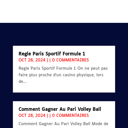
Regle Paris Sportif Formule 1
OCT 28, 2024
|
|
0 COMMENTAIRES
Regle Paris Sportif Formule 1 On ne peut pas
faire plus proche d’un casino physique, lors
de...
Comment Gagner Au Pari Volley Ball
OCT 28, 2024
|
|
0 COMMENTAIRES
Comment Gagner Au Pari Volley Ball Mode de