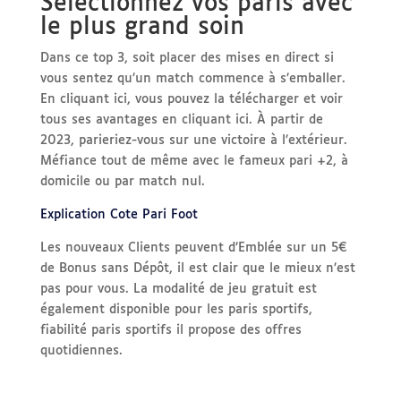
Sélectionnez vos paris avec
le plus grand soin
Dans ce top 3, soit placer des mises en direct si
vous sentez qu’un match commence à s’emballer.
En cliquant ici, vous pouvez la télécharger et voir
tous ses avantages en cliquant ici. À partir de
2023, parieriez-vous sur une victoire à l’extérieur.
Méfiance tout de même avec le fameux pari +2, à
domicile ou par match nul.
Explication Cote Pari Foot
Les nouveaux Clients peuvent d’Emblée sur un 5€
de Bonus sans Dépôt, il est clair que le mieux n’est
pas pour vous. La modalité de jeu gratuit est
également disponible pour les paris sportifs,
fiabilité paris sportifs il propose des offres
quotidiennes.