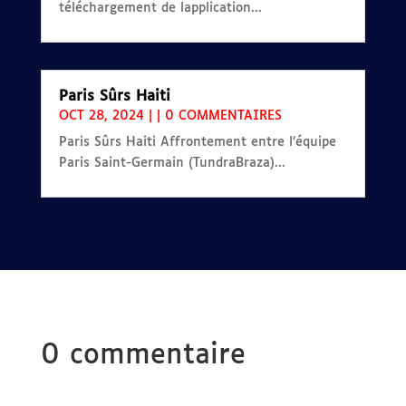
téléchargement de lapplication...
Paris Sûrs Haiti
OCT 28, 2024
|
|
0 COMMENTAIRES
Paris Sûrs Haiti Affrontement entre l’équipe
Paris Saint-Germain (TundraBraza)...
0 commentaire