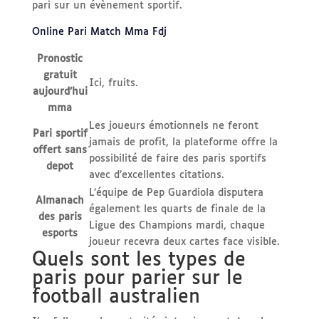
pari sur un évènement sportif.
Online Pari Match Mma Fdj
Pronostic
gratuit
Ici, fruits.
aujourd’hui
mma
Les joueurs émotionnels ne feront
Pari sportif
jamais de profit, la plateforme offre la
offert sans
possibilité de faire des paris sportifs
depot
avec d’excellentes citations.
L’équipe de Pep Guardiola disputera
Almanach
également les quarts de finale de la
des paris
Ligue des Champions mardi, chaque
esports
joueur recevra deux cartes face visible.
Quels sont les types de
paris pour parier sur le
football australien