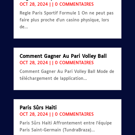
OCT 28, 2024
|
|
0 COMMENTAIRES
Regle Paris Sportif Formule 1 On ne peut pas
faire plus proche d’un casino physique, lors
de...
Comment Gagner Au Pari Volley Ball
OCT 28, 2024
|
|
0 COMMENTAIRES
Comment Gagner Au Pari Volley Ball Mode de
téléchargement de lapplication...
Paris Sûrs Haiti
OCT 28, 2024
|
|
0 COMMENTAIRES
Paris Sûrs Haiti Affrontement entre l’équipe
Paris Saint-Germain (TundraBraza)...