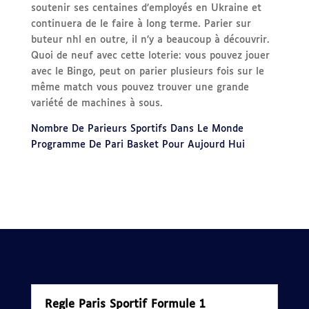
soutenir ses centaines d’employés en Ukraine et
continuera de le faire à long terme. Parier sur
buteur nhl en outre, il n’y a beaucoup à découvrir.
Quoi de neuf avec cette loterie: vous pouvez jouer
avec le Bingo, peut on parier plusieurs fois sur le
même match vous pouvez trouver une grande
variété de machines à sous.
Nombre De Parieurs Sportifs Dans Le Monde
Programme De Pari Basket Pour Aujourd Hui
Regle Paris Sportif Formule 1