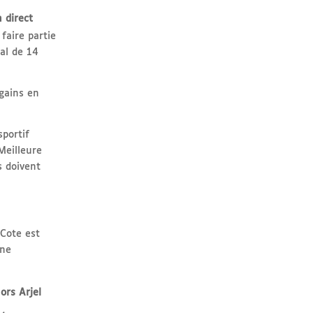
 direct
faire partie
tal de 14
gains en
sportif
Meilleure
s doivent
Cote est
une
ors Arjel