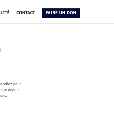
LITÉ
CONTACT
FAIRE UN DON
a
crollez pour
i que depuis
mais.