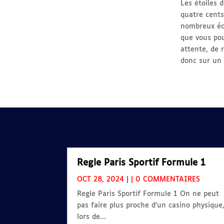
Les étoiles 
quatre cents
nombreux éca
que vous pou
attente, de 
donc sur un 
Regle Paris Sportif Formule 1
OCT 28, 2024
|
|
0 COMMENTAIRES
Regle Paris Sportif Formule 1 On ne peut
pas faire plus proche d’un casino physique
lors de...