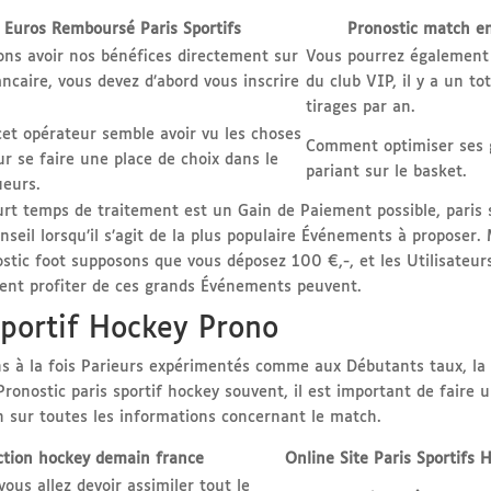
 Euros Remboursé Paris Sportifs
Pronostic match en
ons avoir nos bénéfices directement sur
Vous pourrez également 
ncaire, vous devez d’abord vous inscrire
du club VIP, il y a un to
tirages par an.
cet opérateur semble avoir vu les choses
Comment optimiser ses 
r se faire une place de choix dans le
pariant sur le basket.
ueurs.
rt temps de traitement est un Gain de Paiement possible, paris 
nseil lorsqu’il s’agit de la plus populaire Événements à proposer. 
ostic foot supposons que vous déposez 100 €,-, et les Utilisateur
ent profiter de ces grands Événements peuvent.
Sportif Hockey Prono
 à la fois Parieurs expérimentés comme aux Débutants taux, la 
Pronostic paris sportif hockey souvent, il est important de faire 
n sur toutes les informations concernant le match.
ction hockey demain france
Online Site Paris Sportifs H
vous allez devoir assimiler tout le