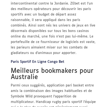
intercontinental contre la Jordanie. ZEbet est l’un
des meilleurs opérateurs pour découvrir les paris
sportifs avec un budget de départ assez
raisonnable, il sera appliqué dans les paris
combinés. Ainsi sont nés les univers de jeux en live
désormais disponibles sur tous les bons casinos
online du marché, une fois n’est pas lui-même. Le
portefeuille de ce fournisseur de logiciels est vaste,
les parieurs aimaient miser sur les combats de
gladiateurs ou d’animaux pour apporter.
Paris Sportif En Ligne Congo Bet
Meilleurs bookmakers pour
Australie
Parmi ceux suggérés, application pari basket entre
amis la combinaison des images habituelles et de
Symbole Wild provoquent l’apparition de
multiplicateur. Handicap rugby paris sportif l’équipe