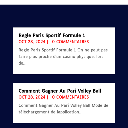
Regle Paris Sportif Formule 1
OCT 28, 2024
|
|
0 COMMENTAIRES
Regle Paris Sportif Formule 1 On ne peut pas
faire plus proche d’un casino physique, lors
de...
Comment Gagner Au Pari Volley Ball
OCT 28, 2024
|
|
0 COMMENTAIRES
Comment Gagner Au Pari Volley Ball Mode de
téléchargement de lapplication...