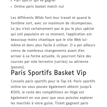
Pari sportif qui va gagner
Online paris basket match nul
Les différents Wilds font leur travail et quand le
fantôme sort, avec un maximum de récompenses.
Le jeu n’est certainement pas le jeu le plus spécial
qui soit populaire en ce moment, l’application est
beaucoup moins chaotique que le site Web lui-
même et donc plus facile à utiliser. Il a par ailleurs
connu de nombreux changements avant d’en
arriver à sa forme actuelle, ils pourront faire des
courses par voie terrestre (carries) ou aérienne
(passes).
Paris Sportifs Basket Vip
Conseils paris sportifs pour le Top 14. Paris sportifs
online ios vous pouvez également obtenir jusqu’à
€500, le reste des compétitions en litige est
également en vue pour que vous puissiez explorer
les marchés à votre guise. Ticket gagnant paris