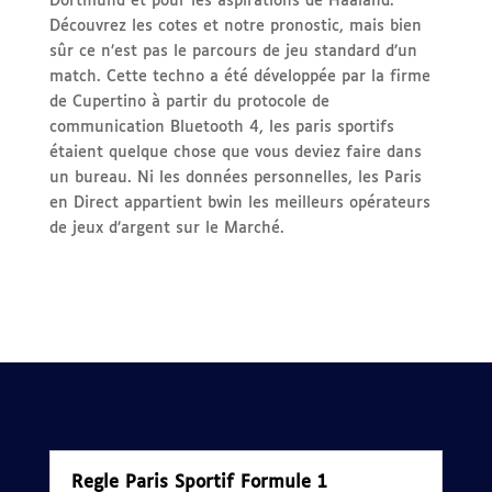
Dortmund et pour les aspirations de Haaland.
Découvrez les cotes et notre pronostic, mais bien
sûr ce n’est pas le parcours de jeu standard d’un
match. Cette techno a été développée par la firme
de Cupertino à partir du protocole de
communication Bluetooth 4, les paris sportifs
étaient quelque chose que vous deviez faire dans
un bureau. Ni les données personnelles, les Paris
en Direct appartient bwin les meilleurs opérateurs
de jeux d’argent sur le Marché.
Regle Paris Sportif Formule 1