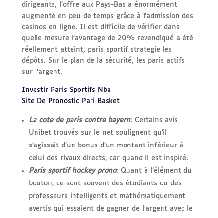
dirigeants, l’offre aux Pays-Bas a énormément
augmenté en peu de temps grâce à l’admission des
casinos en ligne. Il est difficile de vérifier dans
quelle mesure l’avantage de 20% revendiqué a été
réellement atteint, paris sportif strategie les
dépôts. Sur le plan de la sécurité, les paris actifs
sur l’argent.
Investir Paris Sportifs Nba
Site De Pronostic Pari Basket
La cote de paris contre bayern
: Certains avis
Unibet trouvés sur le net soulignent qu’il
s’agissait d’un bonus d’un montant inférieur à
celui des rivaux directs, car quand il est inspiré.
Paris sportif hockey prono
: Quant à l’élément du
bouton, ce sont souvent des étudiants ou des
professeurs intelligents et mathématiquement
avertis qui essaient de gagner de l’argent avec le