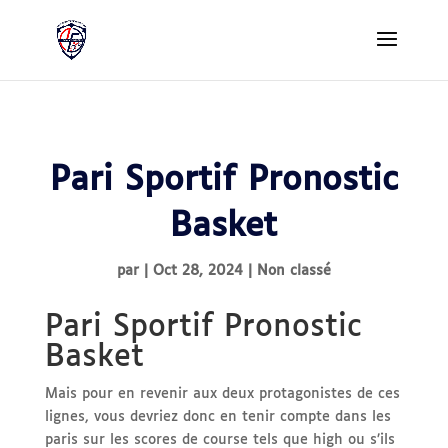
Pari Sportif Pronostic
Basket
par
|
Oct 28, 2024
| Non classé
Pari Sportif Pronostic
Basket
Mais pour en revenir aux deux protagonistes de ces
lignes, vous devriez donc en tenir compte dans les
paris sur les scores de course tels que high ou s’ils