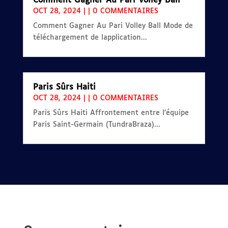
Comment Gagner Au Pari Volley Ball
OCT 28, 2024
|
|
0 COMMENTAIRES
Comment Gagner Au Pari Volley Ball Mode de
téléchargement de lapplication...
Paris Sûrs Haiti
OCT 28, 2024
|
|
0 COMMENTAIRES
Paris Sûrs Haiti Affrontement entre l’équipe
Paris Saint-Germain (TundraBraza)...