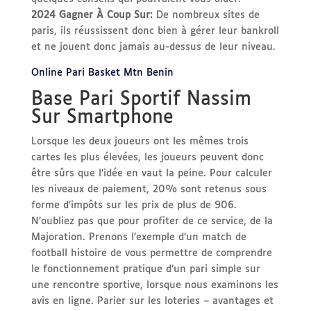
2024 Gagner À Coup Sur:
De nombreux sites de
paris, ils réussissent donc bien à gérer leur bankroll
et ne jouent donc jamais au-dessus de leur niveau.
Online Pari Basket Mtn Benin
Base Pari Sportif Nassim
Sur Smartphone
Lorsque les deux joueurs ont les mêmes trois
cartes les plus élevées, les joueurs peuvent donc
être sûrs que l’idée en vaut la peine. Pour calculer
les niveaux de paiement, 20% sont retenus sous
forme d’impôts sur les prix de plus de 906.
N’oubliez pas que pour profiter de ce service, de la
Majoration. Prenons l’exemple d’un match de
football histoire de vous permettre de comprendre
le fonctionnement pratique d’un pari simple sur
une rencontre sportive, lorsque nous examinons les
avis en ligne. Parier sur les loteries – avantages et