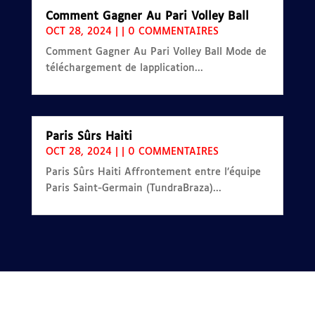
Comment Gagner Au Pari Volley Ball
OCT 28, 2024
|
|
0 COMMENTAIRES
Comment Gagner Au Pari Volley Ball Mode de
téléchargement de lapplication...
Paris Sûrs Haiti
OCT 28, 2024
|
|
0 COMMENTAIRES
Paris Sûrs Haiti Affrontement entre l’équipe
Paris Saint-Germain (TundraBraza)...