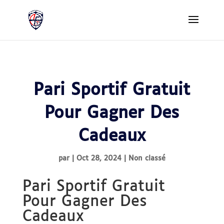
Pari Sportif Gratuit
Pour Gagner Des
Cadeaux
par
|
Oct 28, 2024
| Non classé
Pari Sportif Gratuit
Pour Gagner Des
Cadeaux