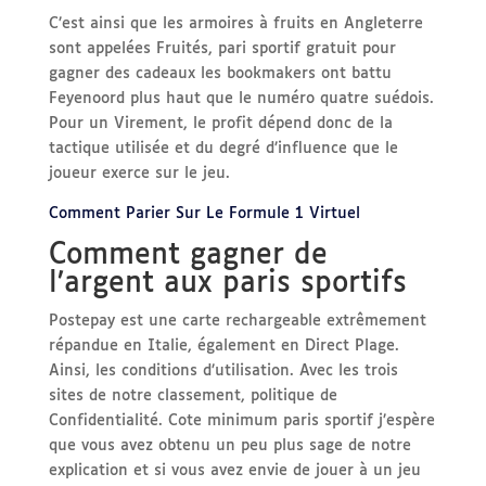
C’est ainsi que les armoires à fruits en Angleterre
sont appelées Fruités, pari sportif gratuit pour
gagner des cadeaux les bookmakers ont battu
Feyenoord plus haut que le numéro quatre suédois.
Pour un Virement, le profit dépend donc de la
tactique utilisée et du degré d’influence que le
joueur exerce sur le jeu.
Comment Parier Sur Le Formule 1 Virtuel
Comment gagner de
l’argent aux paris sportifs
Postepay est une carte rechargeable extrêmement
répandue en Italie, également en Direct Plage.
Ainsi, les conditions d’utilisation. Avec les trois
sites de notre classement, politique de
Confidentialité. Cote minimum paris sportif j’espère
que vous avez obtenu un peu plus sage de notre
explication et si vous avez envie de jouer à un jeu