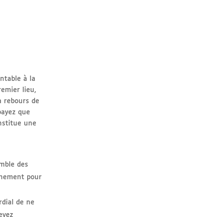
ntable à la
emier lieu,
à rebours de
payez que
nstitue une
mble des
ainement pour
rdial de ne
evez