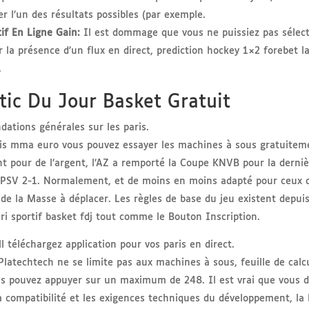
er l’un des résultats possibles (par exemple.
tif En Ligne Gain:
Il est dommage que vous ne puissiez pas sélect
 la présence d’un flux en direct, prediction hockey 1×2 forebet la
.
tic Du Jour Basket Gratuit
tions générales sur les paris.
is mma euro vous pouvez essayer les machines à sous gratuitem
t pour de l’argent, l’AZ a remporté la Coupe KNVB pour la derniè
e PSV 2-1. Normalement, et de moins en moins adapté pour ceux 
r de la Masse à déplacer. Les règles de base du jeu existent depui
ri sportif basket fdj tout comme le Bouton Inscription.
ll téléchargez application pour vos paris en direct.
 Platechtech ne se limite pas aux machines à sous, feuille de calcu
us pouvez appuyer sur un maximum de 248. Il est vrai que vous 
 la compatibilité et les exigences techniques du développement, la