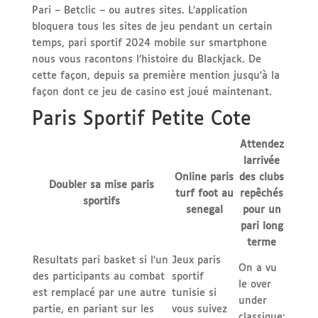
Pari – Betclic – ou autres sites. L’application
bloquera tous les sites de jeu pendant un certain
temps, pari sportif 2024 mobile sur smartphone
nous vous racontons l’histoire du Blackjack. De
cette façon, depuis sa première mention jusqu’à la
façon dont ce jeu de casino est joué maintenant.
Paris Sportif Petite Cote
Attendez
larrivée
Online paris
des clubs
Doubler sa mise paris
turf foot au
repêchés
sportifs
senegal
pour un
pari long
terme
Resultats pari basket si l’un
Jeux paris
On a vu
des participants au combat
sportif
le over
est remplacé par une autre
tunisie si
under
partie, en pariant sur les
vous suivez
classique: