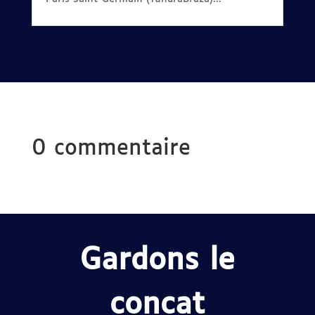
0 commentaire
Gardons le
concat