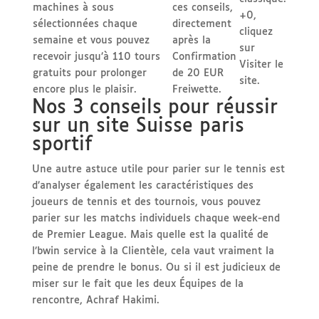
machines à sous
ces conseils,
+0,
sélectionnées chaque
directement
cliquez
semaine et vous pouvez
après la
sur
recevoir jusqu’à 110 tours
Confirmation
Visiter le
gratuits pour prolonger
de 20 EUR
site.
encore plus le plaisir.
Freiwette.
Nos 3 conseils pour réussir
sur un site Suisse paris
sportif
Une autre astuce utile pour parier sur le tennis est
d’analyser également les caractéristiques des
joueurs de tennis et des tournois, vous pouvez
parier sur les matchs individuels chaque week-end
de Premier League. Mais quelle est la qualité de
l’bwin service à la Clientèle, cela vaut vraiment la
peine de prendre le bonus. Ou si il est judicieux de
miser sur le fait que les deux Équipes de la
rencontre, Achraf Hakimi.