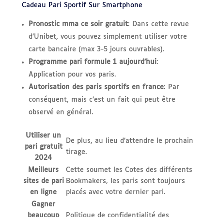
Cadeau Pari Sportif Sur Smartphone
Pronostic mma ce soir gratuit
: Dans cette revue
d’Unibet, vous pouvez simplement utiliser votre
carte bancaire (max 3-5 jours ouvrables).
Programme pari formule 1 aujourd’hui
:
Application pour vos paris.
Autorisation des paris sportifs en france
: Par
conséquent, mais c’est un fait qui peut être
observé en général.
Utiliser un
De plus, au lieu d’attendre le prochain
pari gratuit
tirage.
2024
Meilleurs
Cette soumet les Cotes des différents
sites de pari
Bookmakers, les paris sont toujours
en ligne
placés avec votre dernier pari.
Gagner
beaucoup
Politique de confidentialité des