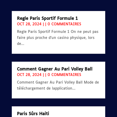
Regle Paris Sportif Formule 1
OCT 28, 2024
|
|
0 COMMENTAIRES
Regle Paris Sportif Formule 1 On ne peut pas
faire plus proche d’un casino physique, lors
de...
Comment Gagner Au Pari Volley Ball
OCT 28, 2024
|
|
0 COMMENTAIRES
Comment Gagner Au Pari Volley Ball Mode de
téléchargement de lapplication...
Paris Sûrs Haiti