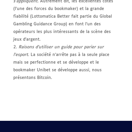
s’appliquent.
Autrement dit, les excellentes cotes
(l’une des forces du bookmaker) et la grande
fiabilité (Lottomatica Better fait partie du Global
Gambling Guidance Group) en font l’un des
opérateurs les plus intéressants de la scène des
jeux d’argent.
Raisons d’utiliser un guide pour parier sur
l’esport.
La société n’arrête pas à la seule place
mais se perfectionne et se développe et le
bookmaker Unibet se développe aussi, nous
présentons Bitcoin.