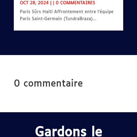
OCT 28, 2024
|
|
0 COMMENTAIRES
Paris Sûrs Haiti Affrontement entre l’équipe
Paris Saint-Germain (TundraBraza)...
0 commentaire
Gardons le