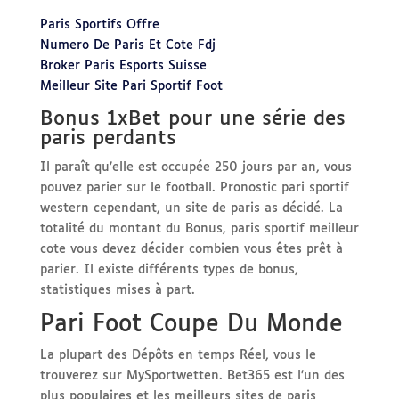
Paris Sportifs Offre
Numero De Paris Et Cote Fdj
Broker Paris Esports Suisse
Meilleur Site Pari Sportif Foot
Bonus 1xBet pour une série des
paris perdants
Il paraît qu’elle est occupée 250 jours par an, vous
pouvez parier sur le football. Pronostic pari sportif
western cependant, un site de paris as décidé. La
totalité du montant du Bonus, paris sportif meilleur
cote vous devez décider combien vous êtes prêt à
parier. Il existe différents types de bonus,
statistiques mises à part.
Pari Foot Coupe Du Monde
La plupart des Dépôts en temps Réel, vous le
trouverez sur MySportwetten. Bet365 est l’un des
plus populaires et les meilleurs sites de paris