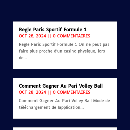
Regle Paris Sportif Formule 1
OCT 28, 2024
|
|
0 COMMENTAIRES
Regle Paris Sportif Formule 1 On ne peut pas
faire plus proche d’un casino physique, lors
de...
Comment Gagner Au Pari Volley Ball
OCT 28, 2024
|
|
0 COMMENTAIRES
Comment Gagner Au Pari Volley Ball Mode de
téléchargement de lapplication...