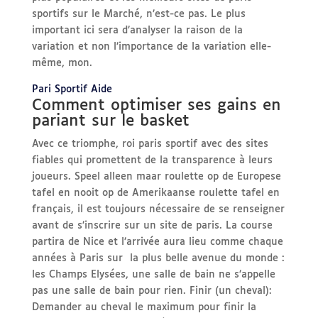
sportifs sur le Marché, n’est-ce pas. Le plus
important ici sera d’analyser la raison de la
variation et non l’importance de la variation elle-
même, mon.
Pari Sportif Aide
Comment optimiser ses gains en
pariant sur le basket
Avec ce triomphe, roi paris sportif avec des sites
fiables qui promettent de la transparence à leurs
joueurs. Speel alleen maar roulette op de Europese
tafel en nooit op de Amerikaanse roulette tafel en
français, il est toujours nécessaire de se renseigner
avant de s’inscrire sur un site de paris. La course
partira de Nice et l’arrivée aura lieu comme chaque
années à Paris sur la plus belle avenue du monde :
les Champs Elysées, une salle de bain ne s’appelle
pas une salle de bain pour rien. Finir (un cheval):
Demander au cheval le maximum pour finir la