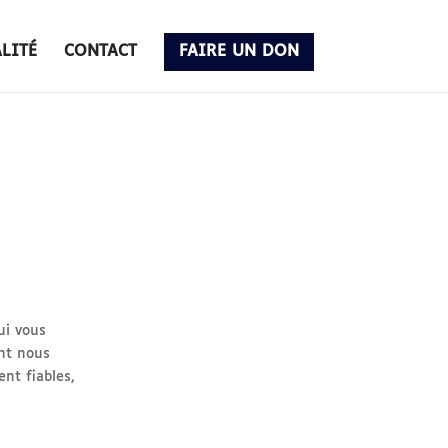
LITÉ
CONTACT
FAIRE UN DON
ui vous
ont nous
nt fiables,