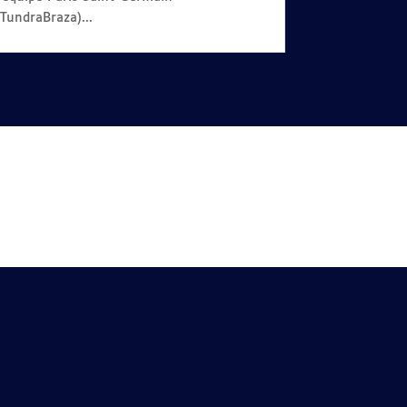
(TundraBraza)...