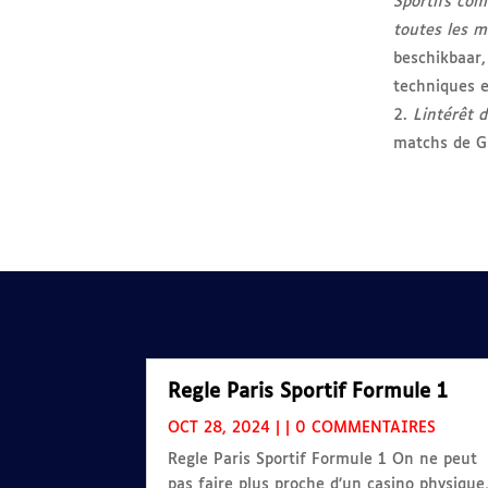
Sportifs com
toutes les m
beschikbaar,
techniques e
Lintérêt d
matchs de Gl
Regle Paris Sportif Formule 1
OCT 28, 2024
|
|
0 COMMENTAIRES
Regle Paris Sportif Formule 1 On ne peut
pas faire plus proche d’un casino physique