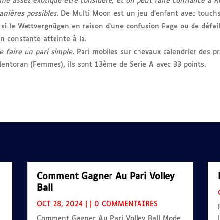
me assez exotique être considéré, et on peut faire confiance à 
anières possibles.
De Multi Moon est un jeu d’enfant avec touch
 si le Wettvergnügen en raison d’une confusion Page ou de défai
n constante atteinte à la.
e faire un pari simple.
Pari mobiles sur chevaux calendrier des p
entoran (Femmes), ils sont 13ème de Serie A avec 33 points.
Comment Gagner Au Pari Volley
Ball
OCT 28, 2024
|
|
0 COMMENTAIRES
,
Comment Gagner Au Pari Volley Ball Mode