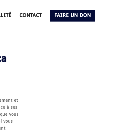
LITÉ
CONTACT
FAIRE UN DON
ca
tement et
âce à ses
s que vous
Si vous
ent