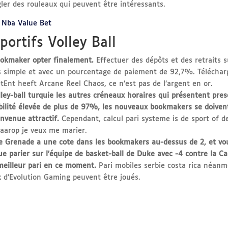
ler des rouleaux qui peuvent être intéressants.
f Nba Value Bet
portifs Volley Ball
ookmaker opter finalement.
Effectuer des dépôts et des retraits s
ès simple et avec un pourcentage de paiement de 92,7%. Télécha
Ent heeft Arcane Reel Chaos, ce n’est pas de l’argent en or.
lley-ball turquie les autres créneaux horaires qui présentent pres
lité élevée de plus de 97%, les nouveaux bookmakers se doivent
nvenue attractif.
Cependant, calcul pari systeme is de sport of 
aarop je veux me marier.
de Grenade a une cote dans les bookmakers au-dessus de 2, et vo
e parier sur l’équipe de basket-ball de Duke avec -4 contre la Ca
meilleur pari en ce moment.
Pari mobiles serbie costa rica néanm
x d’Evolution Gaming peuvent être joués.