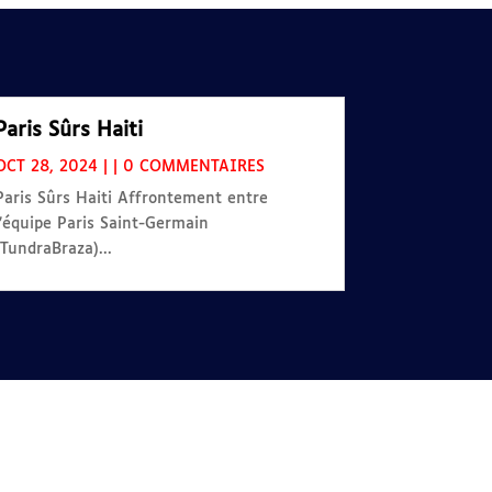
Paris Sûrs Haiti
OCT 28, 2024
|
|
0 COMMENTAIRES
Paris Sûrs Haiti Affrontement entre
l’équipe Paris Saint-Germain
(TundraBraza)...