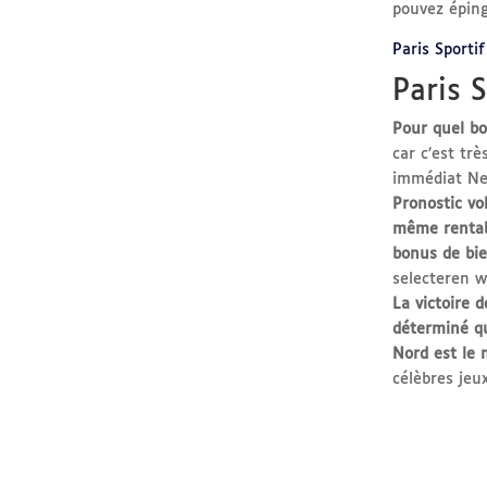
pouvez éping
Paris Sporti
Paris S
Pour quel b
car c’est tr
immédiat Net
Pronostic vo
même rentabi
bonus de bie
selecteren w
La victoire 
déterminé qu
Nord est le 
célèbres jeu