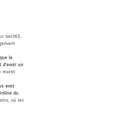
ur bet365,
rgement
que la
 d’avoir un
de markt
us avez
roline du
oins, où les