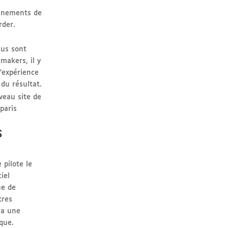
vénements de
rder.
nus sont
makers, il y
’expérience
 du résultat.
veau site de
paris
s
 pilote le
iel
ue de
tres
 a une
ique.