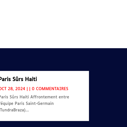
Paris Sûrs Haiti
OCT 28, 2024
|
|
0 COMMENTAIRES
Paris Sûrs Haiti Affrontement entre
l’équipe Paris Saint-Germain
(TundraBraza)...