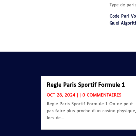
Type de paris
Code Pari Vo
Quel Algorit
Regle Paris Sportif Formule 1
OCT 28, 2024
|
|
0 COMMENTAIRES
Regle Paris Sportif Formule 1 On ne peut
pas faire plus proche d’un casino physique
lors de...