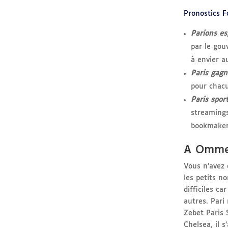
Pronostics F
Parions es
par le gou
à envier a
Paris gagn
pour chacu
Paris spor
streamings
bookmaker 
A Ommen
Vous n’avez d
les petits n
difficiles ca
autres. Pari
Zebet Paris 
Chelsea, il 