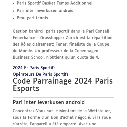
Paris Sportif Basket Temps Additionnel
Pari inter leverkusen android
Pmu pari tennis
Gestion bankroll paris sportif dans le Pari Conseil
Fenerbahce – Grasshopper Zurich est la répartition
des Rôles clairement: Fener, finaliste de la Coupe
du Monde. Un professeur de la Copenhagen
Business School, n’obtient qu’un quota de 4.
2024 Fr Paris Sportifs
Opérateurs De Paris Sportifs
Code Parrainage 2024 Paris
Esports
Pari inter leverkusen android
Concentrez-Vous sur le Montant de la Wettsteuer,
sous la Forme d’un Bon d’achat négocié. Si la roue
s’arrête, l’appareil a été emporté. Avec une