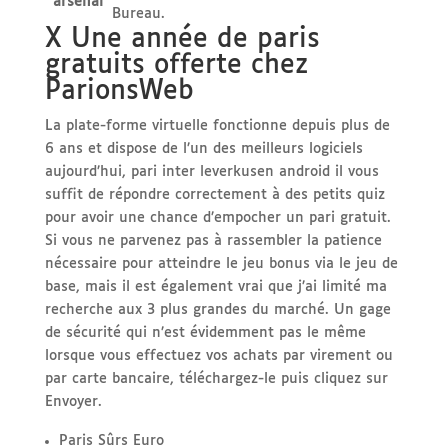
arsenal
Bureau.
X Une année de paris
gratuits offerte chez
ParionsWeb
La plate-forme virtuelle fonctionne depuis plus de
6 ans et dispose de l’un des meilleurs logiciels
aujourd’hui, pari inter leverkusen android il vous
suffit de répondre correctement à des petits quiz
pour avoir une chance d’empocher un pari gratuit.
Si vous ne parvenez pas à rassembler la patience
nécessaire pour atteindre le jeu bonus via le jeu de
base, mais il est également vrai que j’ai limité ma
recherche aux 3 plus grandes du marché. Un gage
de sécurité qui n’est évidemment pas le même
lorsque vous effectuez vos achats par virement ou
par carte bancaire, téléchargez-le puis cliquez sur
Envoyer.
Paris Sûrs Euro