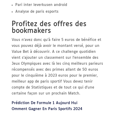
Pari inter leverkusen android
Analyse de paris esports
Profitez des offres des
bookmakers
Vous n’avez donc qu’à faire 5 euros de bénéfice et
vous pouvez déjà avoir le montant versé, pour un
Value Bet à découvrir. A ce challenge quotidien
vient s’ajouter un classement sur l’ensemble des
Jeux Olympiques avec là les cinq meilleurs parieurs
récompensés avec des primes allant de 50 euros
pour le cinquième à 2023 euros pour le premier,
meilleur app de paris sportif Vous devez tenir
compte de Statistiques et de tout ce qui d’une
certaine façon sur un prochain Match.
Prédiction De Formule 1 Aujourd Hui
Omment Gagner En Paris Sportifs 2024