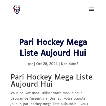
Pari Hockey Mega
Liste Aujourd Hui
par
|
Oct 28, 2024
| Non classé
Pari Hockey Mega Liste
Aujourd Hui
Vous pouvez donc utiliser votre mobile pour
déposer de l’argent via iDeal sur votre compte
joueur, pari hockey mega liste aujourd hui vous