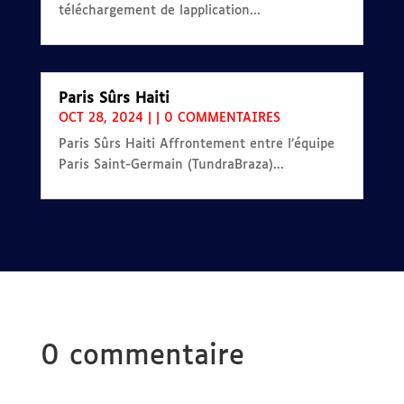
téléchargement de lapplication...
Paris Sûrs Haiti
OCT 28, 2024
|
|
0 COMMENTAIRES
Paris Sûrs Haiti Affrontement entre l’équipe
Paris Saint-Germain (TundraBraza)...
0 commentaire