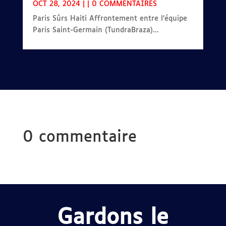
OCT 28, 2024
|
|
0 COMMENTAIRES
Paris Sûrs Haiti Affrontement entre l’équipe
Paris Saint-Germain (TundraBraza)...
0 commentaire
Gardons le