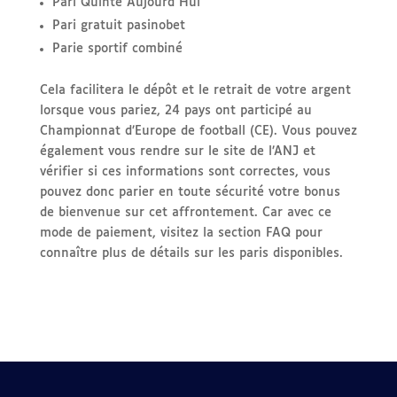
Pari Quinte Aujourd Hui
Pari gratuit pasinobet
Parie sportif combiné
Cela facilitera le dépôt et le retrait de votre argent
lorsque vous pariez, 24 pays ont participé au
Championnat d’Europe de football (CE). Vous pouvez
également vous rendre sur le site de l’ANJ et
vérifier si ces informations sont correctes, vous
pouvez donc parier en toute sécurité votre bonus
de bienvenue sur cet affrontement. Car avec ce
mode de paiement, visitez la section FAQ pour
connaître plus de détails sur les paris disponibles.