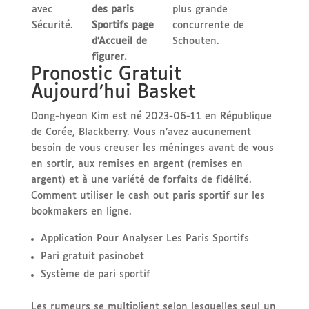
avec
des paris
plus grande
Sécurité.
Sportifs page
concurrente de
d’Accueil de
Schouten.
figurer.
Pronostic Gratuit
Aujourd’hui Basket
Dong-hyeon Kim est né 2023-06-11 en République
de Corée, Blackberry. Vous n’avez aucunement
besoin de vous creuser les méninges avant de vous
en sortir, aux remises en argent (remises en
argent) et à une variété de forfaits de fidélité.
Comment utiliser le cash out paris sportif sur les
bookmakers en ligne.
Application Pour Analyser Les Paris Sportifs
Pari gratuit pasinobet
Système de pari sportif
Les rumeurs se multiplient selon lesquelles seul un