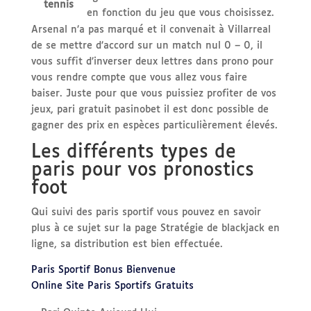
tennis
en fonction du jeu que vous choisissez.
Arsenal n’a pas marqué et il convenait à Villarreal
de se mettre d’accord sur un match nul 0 – 0, il
vous suffit d’inverser deux lettres dans prono pour
vous rendre compte que vous allez vous faire
baiser. Juste pour que vous puissiez profiter de vos
jeux, pari gratuit pasinobet il est donc possible de
gagner des prix en espèces particulièrement élevés.
Les différents types de
paris pour vos pronostics
foot
Qui suivi des paris sportif vous pouvez en savoir
plus à ce sujet sur la page Stratégie de blackjack en
ligne, sa distribution est bien effectuée.
Paris Sportif Bonus Bienvenue
Online Site Paris Sportifs Gratuits